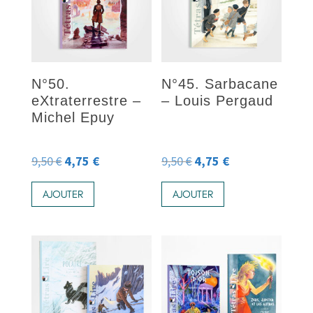
N°50.
N°45. Sarbacane
eXtraterrestre –
– Louis Pergaud
Michel Epuy
9,50
€
4,75
€
9,50
€
4,75
€
Le
Le
Le
Le
prix
prix
prix
prix
AJOUTER
AJOUTER
initial
actuel
initial
actuel
était :
est :
était :
est :
9,50 €.
4,75 €.
9,50 €.
4,75 €.