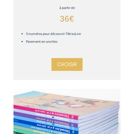
à partir de
36€
5 numéros pour découvrir TétrasLire
Paiement en une fois
CHOISIR