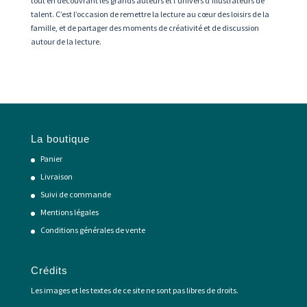
tout en découvrant les grands auteurs et l’univers d’illustrateurs de
talent. C’est l’occasion de remettre la lecture au cœur des loisirs de la
famille, et de partager des moments de créativité et de discussion
autour de la lecture.
La boutique
Panier
Livraison
Suivi de commande
Mentions légales
Conditions générales de vente
Crédits
Les images et les textes de ce site ne sont pas libres de droits.