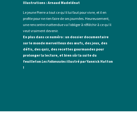
Illustrations : Arnaud Madelénat
Le jeune Pierre a tout ce qu’il lui faut pour vivre, et il en
profite pour ne rien faire de ses journées. Heureusement,
une rencontre inattendue va l’obliger à réfléchir à ce qu’il
veut vraiment devenir.
En plus dans ce numéro : un dossier documentaire
sur le monde merveilleux des œufs, des jeux, des
défis, des quiz, des recettes gourmandes pour
prolonger la lecture, et bien sûr la suite du
feuilleton
Les Folionautes
illustré par Yannick Hatton
!
Découvrez
le Grand Tétras
, le supplément numérique gratuit de
TétrasLire, conçu pour épauler les parents, grand-parents, enseignants
qui veulent accompagner les jeunes lecteurs dans leurs progrès.