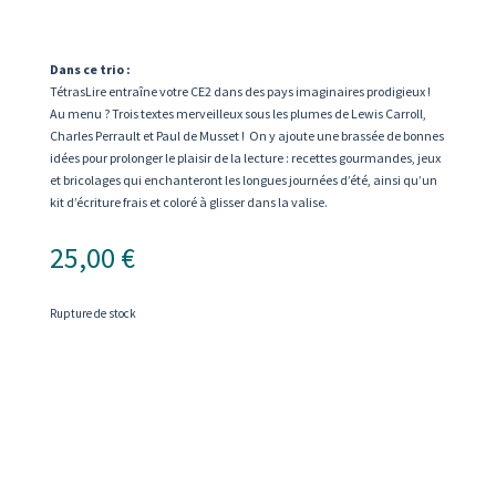
Dans ce trio :
TétrasLire entraîne votre CE2 dans des pays imaginaires prodigieux !
Au menu ? Trois textes merveilleux sous les plumes de Lewis Carroll,
Charles Perrault et Paul de Musset ! On y ajoute une brassée de bonnes
idées pour prolonger le plaisir de la lecture : recettes gourmandes, jeux
et bricolages qui enchanteront les longues journées d’été, ainsi qu’un
kit d’écriture frais et coloré à glisser dans la valise.
25,00
€
Rupture de stock