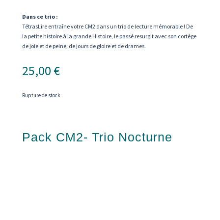
Dans ce trio :
TétrasLire entraîne votre CM2 dans un trio de lecture mémorable ! De
la petite histoire à la grande Histoire, le passé resurgit avec son cortège
de joie et de peine, de jours de gloire et de drames.
25,00
€
Rupture de stock
Pack CM2- Trio Nocturne