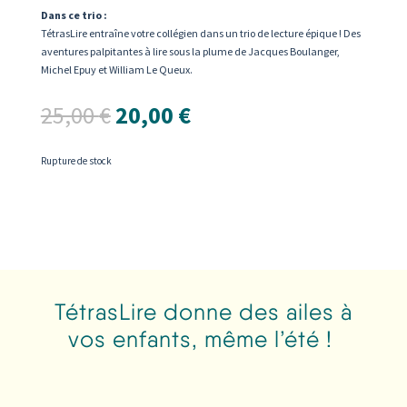
Dans ce trio :
TétrasLire entraîne votre collégien dans un trio de lecture épique ! Des
aventures palpitantes à lire sous la plume de Jacques Boulanger,
Michel Epuy et William Le Queux.
Le
Le
25,00
€
20,00
€
prix
prix
initial
actuel
était :
est :
Rupture de stock
25,00 €.
20,00 €.
TétrasLire donne des ailes à
vos enfants, même l’été !