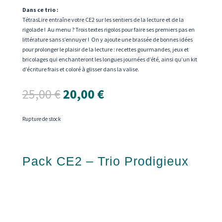
Dans ce trio :
TétrasLire entraîne votre CE2 sur les sentiers de la lecture et de la
rigolade ! Au menu ? Trois textes rigolos pour faire ses premiers pas en
littérature sans s’ennuyer ! On y ajoute une brassée de bonnes idées
pour prolonger le plaisir de la lecture : recettes gourmandes, jeux et
bricolages qui enchanteront les longues journées d’été, ainsi qu’un kit
d’écriture frais et coloré à glisser dans la valise.
Le
Le
25,00
€
20,00
€
prix
prix
initial
actuel
était :
est :
Rupture de stock
25,00 €.
20,00 €.
Pack CE2 – Trio Prodigieux