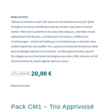
Dans ce trio :
TétrasLire entraîne votre CM1 dans un trio de lecture musclé ! Sport,
énergie et aventure athlétique sont au rendez-vous dans ces trois
textes ! Pierre de Coubertin et ses Jeux Olympiques, John Muir et ses
explorations de l’Alaska, Les frères Aymon et leurs conflits avec
Charlemagne : autant de textes qui ne laisseront pas vraiment votre
enfant reprendre son souffle ! On y ajoute une brassée de bonnes idées
pour prolonger le plaisir de la lecture : recettes gourmandes, jeux et
bricolages qui enchanteront les longues journées d’été, ainsi qu’un kit
d’écriture frais et coloré à glisser dans la valise.
Le
Le
25,00
€
20,00
€
prix
prix
initial
actuel
était :
est :
Rupture de stock
25,00 €.
20,00 €.
Pack CM1 – Trio Apprivoisé