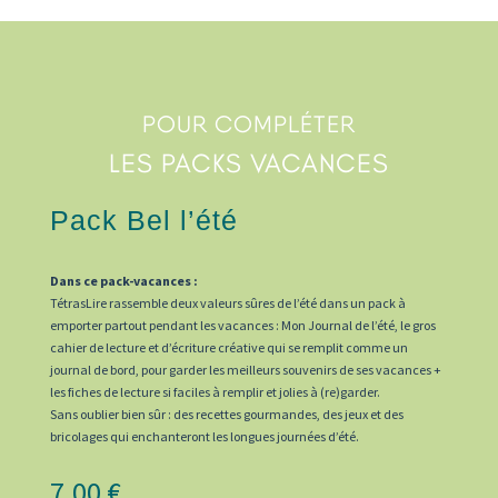
Vacances
pensives
POUR COMPLÉTER
LES PACKS VACANCES
Pack Bel l’été
Dans ce pack-vacances :
TétrasLire rassemble deux valeurs sûres de l’été dans un pack à
emporter partout pendant les vacances : Mon Journal de l’été, le gros
cahier de lecture et d’écriture créative qui se remplit comme un
journal de bord, pour garder les meilleurs souvenirs de ses vacances +
les fiches de lecture si faciles à remplir et jolies à (re)garder.
Sans oublier bien sûr : des recettes gourmandes, des jeux et des
bricolages qui enchanteront les longues journées d’été.
7,00
€