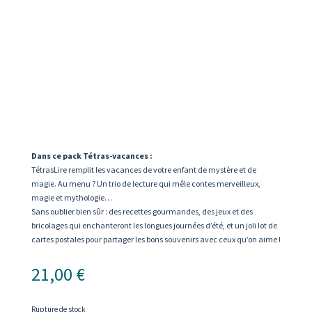
Dans ce pack Tétras-vacances :
TétrasLire remplit les vacances de votre enfant de mystère et de
magie. Au menu ? Un trio de lecture qui mêle contes merveilleux,
magie et mythologie…
Sans oublier bien sûr : des recettes gourmandes, des jeux et des
bricolages qui enchanteront les longues journées d’été, et un joli lot de
cartes postales pour partager les bons souvenirs avec ceux qu’on aime !
21,00
€
Rupture de stock