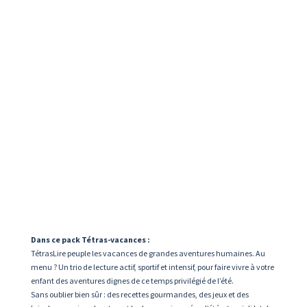
Dans ce pack Tétras-vacances :
TétrasLire peuple les vacances de grandes aventures humaines. Au
menu ? Un trio de lecture actif, sportif et intensif, pour faire vivre à votre
enfant des aventures dignes de ce temps privilégié de l’été.
Sans oublier bien sûr : des recettes gourmandes, des jeux et des