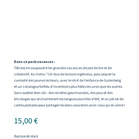
Dans ce pack-vacances :
TétrasLire saupoudre les grandes vacances de joie de lire et de
créativité. Au menu ? Un duo de lecture ingénieux, pour piquer la
curiosité des jeunes lecteurs, avec le récit de l’enfance de Gutenberg,
et un catalogue farfelu d’inventions plus folles les unes que les autres.
Sans oublier bien sûr : des recettes gourmandes, des jeux et des
bricolages qui enchanteront les longues journées d’été, et un joli lot de
cartes postales pour partager les bons souvenirs avec ceux qu’on aime !
15,00
€
Rupture de stock