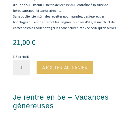
d’audace. Au menu ? Un trio de lecture qui l’entraîne à la suite de
héros sans peur et sans reproche…
Sans oublier bien sûr : des recettes gourmandes, des jeux et des
bricolages qui enchanteront les longues journées d’été, et un joli lot de
cartes postales pour partager les bons souvenirs avec ceux qu’on aime !
21,00
€
116 en stock
quantité
AJOUTER AU PANIER
de
Je
rentre
en
5e
Je rentre en 5e – Vacances
-
Vacances
généreuses
audacieuses