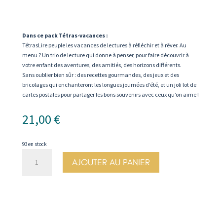
Dans ce pack Tétras-vacances :
TétrasLire peuple les vacances de lectures à réfléchir et à rêver. Au
menu ? Un trio de lecture qui donne à penser, pour faire découvrir à
votre enfant des aventures, des amitiés, des horizons différents.
Sans oublier bien sûr : des recettes gourmandes, des jeux et des
bricolages qui enchanteront les longues journées d’été, et un joli lot de
cartes postales pour partager les bons souvenirs avec ceux qu’on aime !
21,00
€
93 en stock
quantité
AJOUTER AU PANIER
de
Je
rentre
en
CM2
-