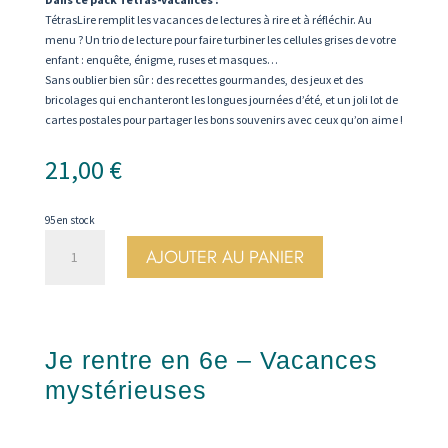
TétrasLire remplit les vacances de lectures à rire et à réfléchir. Au
menu ? Un trio de lecture pour faire turbiner les cellules grises de votre
enfant : enquête, énigme, ruses et masques…
Sans oublier bien sûr : des recettes gourmandes, des jeux et des
bricolages qui enchanteront les longues journées d’été, et un joli lot de
cartes postales pour partager les bons souvenirs avec ceux qu’on aime !
21,00
€
95 en stock
quantité
AJOUTER AU PANIER
de
Je
rentre
en
6e
Je rentre en 6e – Vacances
-
Vacances
mystérieuses
astucieuses