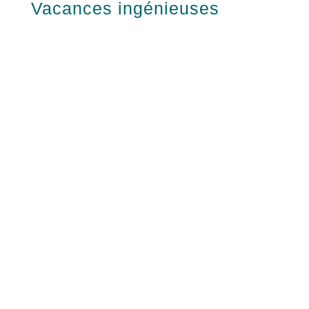
Vacances
Vacances ingénieuses
joyeuses