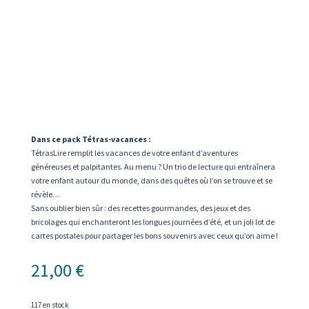
Dans ce pack Tétras-vacances :
TétrasLire remplit les vacances de votre enfant d’aventures
généreuses et palpitantes. Au menu ? Un trio de lecture qui entraînera
votre enfant autour du monde, dans des quêtes où l’on se trouve et se
révèle…
Sans oublier bien sûr : des recettes gourmandes, des jeux et des
bricolages qui enchanteront les longues journées d’été, et un joli lot de
cartes postales pour partager les bons souvenirs avec ceux qu’on aime !
21,00
€
117 en stock