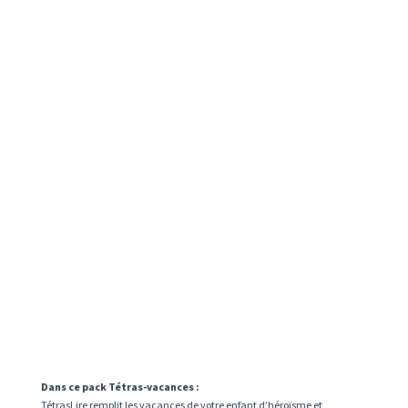
Dans ce pack Tétras-vacances :
TétrasLire remplit les vacances de votre enfant d’héroïsme et