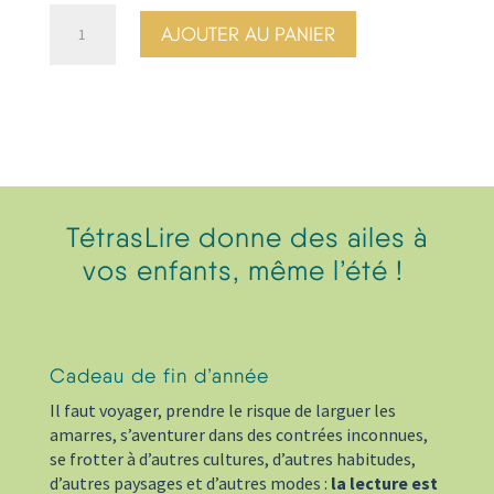
quantité
AJOUTER AU PANIER
de
Je
rentre
en
5e
-
Vacances
généreuses
TétrasLire donne des ailes à
vos enfants, même l’été !
Cadeau de fin d’année
Il faut voyager, prendre le risque de larguer les
amarres, s’aventurer dans des contrées inconnues,
se frotter à d’autres cultures, d’autres habitudes,
d’autres paysages et d’autres modes :
la lecture est