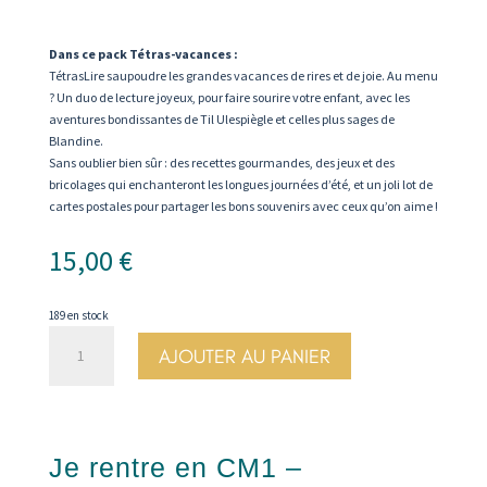
Dans ce pack Tétras-vacances :
TétrasLire saupoudre les grandes vacances de rires et de joie. Au menu
? Un duo de lecture joyeux, pour faire sourire votre enfant, avec les
aventures bondissantes de Til Ulespiègle et celles plus sages de
Blandine.
Sans oublier bien sûr : des recettes gourmandes, des jeux et des
bricolages qui enchanteront les longues journées d’été, et un joli lot de
cartes postales pour partager les bons souvenirs avec ceux qu’on aime !
15,00
€
189 en stock
quantité
AJOUTER AU PANIER
de
Je
rentre
en
CM1
Je rentre en CM1 –
-