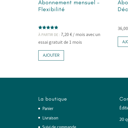
Abonnement mensuel –
Abo
Flexibilité
Déc
36,0
Note
7,20
€
/ mois avec un
À PARTIR DE :
5.00
sur 5
AJ
essai gratuit de 1 mois
Ce
AJOUTER
produit
a
plusieurs
variations.
Les
options
La boutique
Con
peuvent
être
Panier
Édit
choisies
Livraison
20 q
sur
Suivi de commande
la