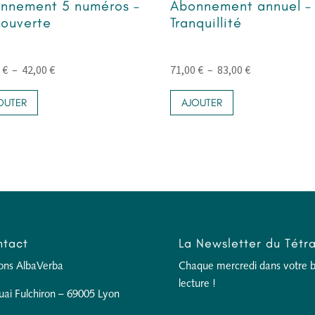
nnement 5 numéros –
Abonnement annuel –
ouverte
Tranquillité
Plage
Plage
0
€
–
42,00
€
71,00
€
–
83,00
€
Ce
de
Ce
de
OUTER
AJOUTER
produit
produit
prix :
prix :
a
a
36,00 €
71,00 €
plusieurs
plusieurs
à
à
variations.
variations.
42,00 €
83,00 €
Les
Les
options
options
peuvent
peuvent
être
être
tact
La Newsletter du Tétr
choisies
choisies
sur
sur
ions AlbaVerba
Chaque mercredi dans votre boî
la
la
lecture !
uai Fulchiron – 69005 Lyon
page
page