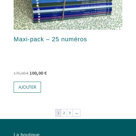
Maxi-pack – 25 numéros
Le
Le
100,00
€
175,00
€
prix
prix
AJOUTER
initial
actuel
était :
est :
175,00 €.
100,00 €.
1
2
3
→
La boutique