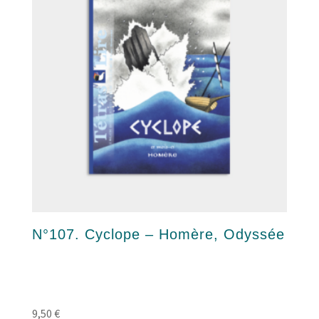
N°107. Cyclope – Homère, Odyssée
9,50
€