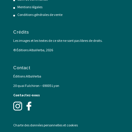
page
Mentions légales
du
produit
Conditions générales de vente
Crédits
Les images et les textes de ce site ne sont pas libres de droits.
© Éditions AlbaVerba, 2026
Contact
Éditions AlbaVerba
20 quai Fulchiron – 69005 Lyon
Contactez-nous
Charte des données personnelles et cookies