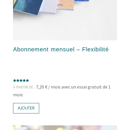
Abonnement mensuel – Flexibilité
Note
7,20
€
/ mois avec un essai gratuit de 1
À PARTIR DE :
5.00
sur 5
mois
Ce
produit
AJOUTER
a
plusieurs
variations.