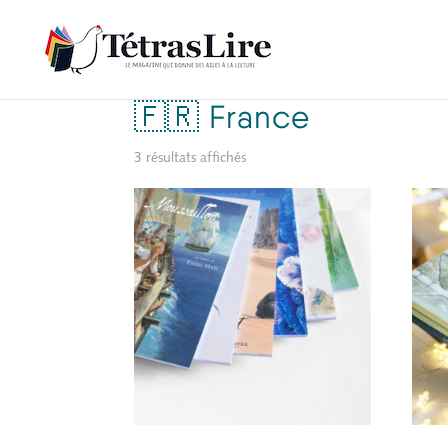
Accueil
/ Produit Choisir la livraison / 🇫🇷 France
🇫🇷 France
3 résultats affichés