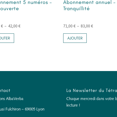
nnement 5 numéros –
Abonnement annuel –
ouverte
Tranquillité
Plage
Plage
0
€
–
42,00
€
71,00
€
–
83,00
€
Ce
de
Ce
de
OUTER
AJOUTER
produit
produit
prix :
prix :
a
a
36,00 €
71,00 €
plusieurs
plusieurs
à
à
variations.
variations.
42,00 €
83,00 €
Les
Les
options
options
peuvent
peuvent
être
être
tact
La Newsletter du Tétr
choisies
choisies
sur
sur
ions AlbaVerba
Chaque mercredi dans votre boî
la
la
lecture !
uai Fulchiron – 69005 Lyon
page
page