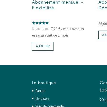
Abonnement mensuel –
Abo
Flexibilité
Déc
36,0
Note
7,20
€
/ mois avec un
À PARTIR DE :
5.00
sur 5
AJ
essai gratuit de 1 mois
Ce
AJOUTER
produit
a
plusieurs
variations.
Les
options
La boutique
Con
peuvent
être
Panier
Édit
choisies
Livraison
20 q
sur
Suivi de commande
la