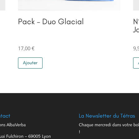
Pack – Duo Glacial
N
J
17,00
€
9,
Ajouter
tact
La Newsletter du Tétras
ions AlbaVerba
Chaque mercredi dans votre boîte
!
uai Fulchiron – 69005 Lyon