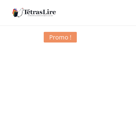
Accueil
/
10-11 ans
/ N°12. Loup y es-tu? – Le
Promo !