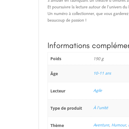
S’amuser en fabriquant un théâtre d’ombres av
Et poursuivre la lecture autour de l’univers d
Un numéro à collectionner, que vous garderez lo
beaucoup de passion !
Informations complémen
Poids
190 g
Âge
10-11 ans
Lecteur
Agile
Type de produit
À l'unité
Thème
Aventure
,
Humour
,