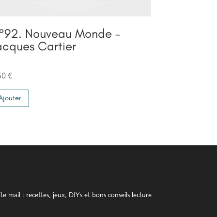
°92. Nouveau Monde –
acques Cartier
50
€
Ajouter
 mail : recettes, jeux, DIYs et bons conseils lecture