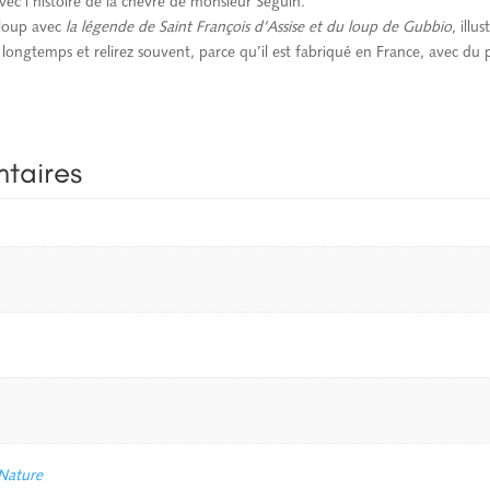
ec l’histoire de la chèvre de monsieur Seguin.
u loup avec
la légende de Saint François d’Assise et du loup de Gubbio
, illu
ngtemps et relirez souvent, parce qu’il est fabriqué en France, avec du pa
taires
Nature