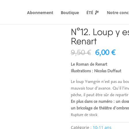
Abonnement
Boutique
ÉTÉ
Notre conc
 Roman de Renart
N°12. Loup y 
Renart
Le
Le
9,50
€
6,00
€
prix
prix
initial
actu
Le Roman de Renart
était :
est :
Illustrations : Nicolas Duffaut
9,50 €.
6,00
Le loup Ysengrin n’est pas au bo
mauvais tour d’avance. Qu’il l’inv
pêche, il peut être sûr de reparti
En plus dans ce numéro : un dossier
un bricolage de théâtre d’ombres
Rupture de stock
Catégorie :
10-11 ans