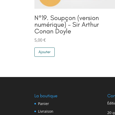
N°19. Soupçon (version
numérique) – Sir Arthur
Conan Doyle
5,00
€
Ajouter
La boutique
Con
Panier
Édit
Livraison
20 q