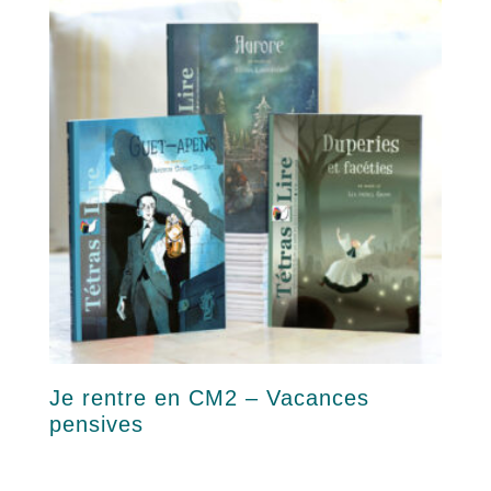
42,00 €
options
peuvent
être
choisies
sur
la
page
du
produit
Je rentre en CM2 – Vacances
pensives