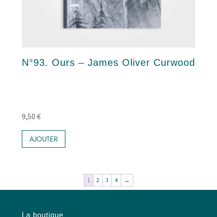
N°93. Ours – James Oliver Curwood
9,50
€
AJOUTER
1
2
3
4
→
La boutique