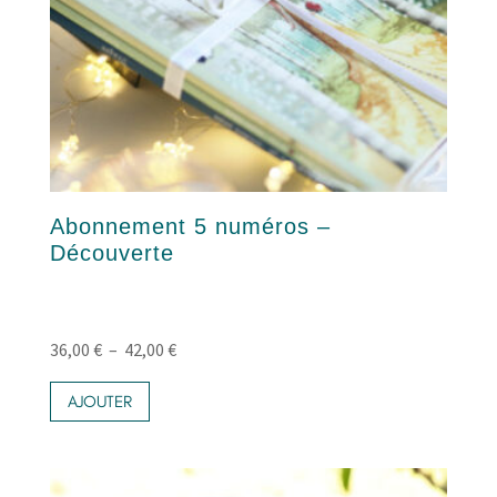
Abonnement 5 numéros –
Découverte
Plage
36,00
€
–
42,00
€
Ce
de
produit
AJOUTER
prix :
a
36,00 €
plusieurs
variations.
à
Les