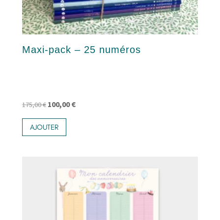
Maxi-pack – 25 numéros
Le
Le
100,00
€
175,00
€
prix
prix
AJOUTER
initial
actuel
était :
est :
175,00 €.
100,00 €.