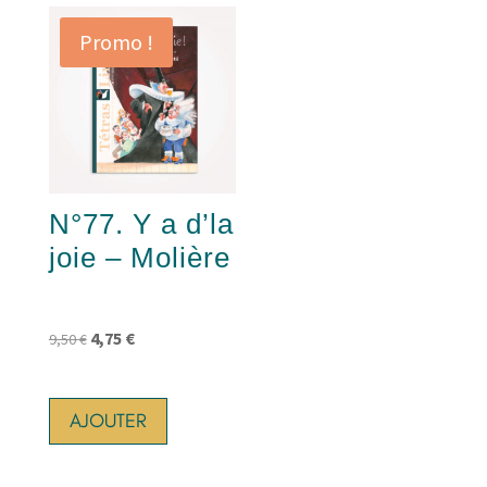
Promo !
N°77. Y a d’la
joie – Molière
Le
Le
4,75
€
9,50
€
prix
prix
initial
actuel
AJOUTER
était :
est :
9,50 €.
4,75 €.