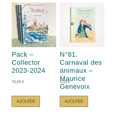
Pack –
N°81.
Collector
Carnaval des
2023-2024
animaux –
Maurice
70,00
€
9,50
€
Genevoix
AJOUTER
AJOUTER