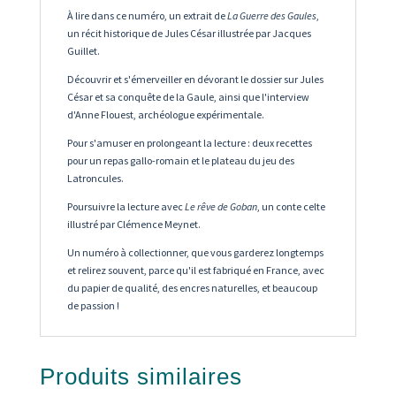
À lire dans ce numéro, un extrait de
La Guerre des Gaules
,
un récit historique de Jules César illustrée par Jacques
Guillet.
Découvrir et s'émerveiller en dévorant le dossier sur Jules
César et sa conquête de la Gaule, ainsi que l'interview
d'Anne Flouest, archéologue expérimentale.
Pour s'amuser en prolongeant la lecture : deux recettes
pour un repas gallo-romain et le plateau du jeu des
Latroncules.
Poursuivre la lecture avec
Le rêve de Goban
, un conte celte
illustré par Clémence Meynet.
Un numéro à collectionner, que vous garderez longtemps
et relirez souvent, parce qu'il est fabriqué en France, avec
du papier de qualité, des encres naturelles, et beaucoup
de passion !
Produits similaires