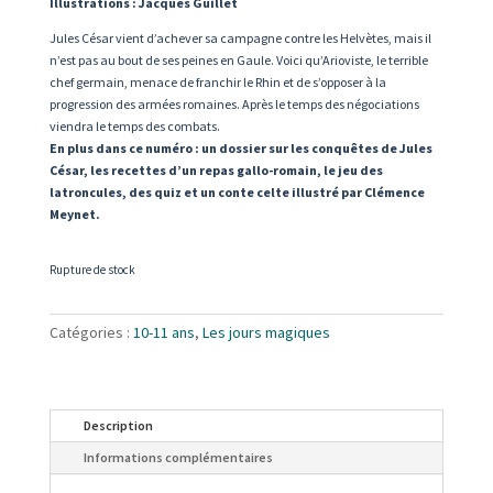
Illustrations : Jacques Guillet
9,50 €.
6,00 €.
Jules César vient d’achever sa campagne contre les Helvètes, mais il
n’est pas au bout de ses peines en Gaule. Voici qu’Arioviste, le terrible
chef germain, menace de franchir le Rhin et de s’opposer à la
progression des armées romaines. Après le temps des négociations
viendra le temps des combats.
En plus dans ce numéro : un dossier sur les conquêtes de Jules
César, les recettes d’un repas gallo-romain, le jeu des
latroncules, des quiz et un conte celte illustré par Clémence
Meynet.
Rupture de stock
Catégories :
10-11 ans
,
Les jours magiques
Description
Informations complémentaires