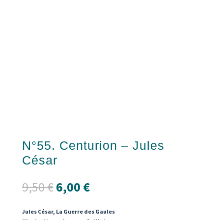
N°55. Centurion – Jules
César
Le
Le
9,50
€
6,00
€
prix
prix
initial
actuel
Jules César, La Guerre des Gaules
était :
est :