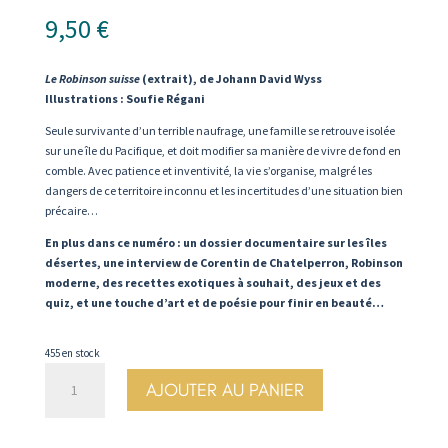
9,50
€
Le Robinson suisse
(extrait), de Johann David Wyss
Illustrations : Soufie Régani
Seule survivante d’un terrible naufrage, une famille se retrouve isolée
sur une île du Pacifique, et doit modifier sa manière de vivre de fond en
comble. Avec patience et inventivité, la vie s’organise, malgré les
dangers de ce territoire inconnu et les incertitudes d’une situation bien
précaire…
En plus dans ce numéro : un dossier documentaire sur les îles
désertes, une interview de Corentin de Chatelperron, Robinson
moderne, des recettes exotiques à souhait, des jeux et des
quiz, et une touche d’art et de poésie pour finir en beauté…
455 en stock
quantité
AJOUTER AU PANIER
de
N°96.
Robinson