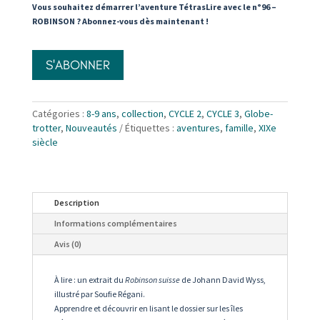
-
Vous souhaitez démarrer l’aventure TétrasLire avec le n°96 –
Johann
ROBINSON ? Abonnez-vous dès maintenant !
David
Wyss
S'ABONNER
Catégories :
8-9 ans
,
collection
,
CYCLE 2
,
CYCLE 3
,
Globe-
trotter
,
Nouveautés
Étiquettes :
aventures
,
famille
,
XIXe
siècle
Description
Informations complémentaires
Avis (0)
À lire :
un extrait du
Robinson suisse
de Johann David Wyss,
illustré par Soufie Régani.
Apprendre et découvrir en lisant le dossier sur les îles