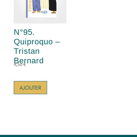
N°95.
Quiproquo –
Tristan
Bernard
9,50
€
AJOUTER