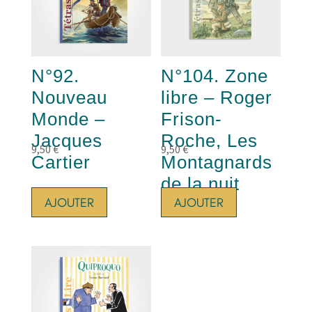
N°92.
N°104. Zone
Nouveau
libre – Roger
Monde –
Frison-
Jacques
Roche, Les
9,50
€
9,50
€
Cartier
Montagnards
de la nuit
AJOUTER
AJOUTER