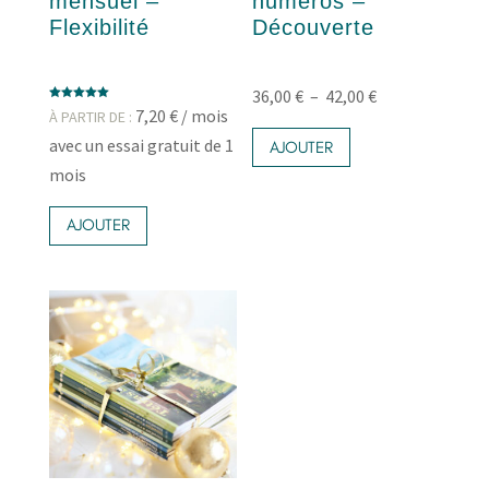
mensuel –
numéros –
Flexibilité
Découverte
Plage
36,00
€
–
42,00
€
Note
7,20
€
/ mois
À PARTIR DE :
Ce
5.00
de
sur 5
avec un essai gratuit de 1
produit
AJOUTER
prix :
a
mois
36,00 €
plusieurs
Ce
variations.
à
produit
AJOUTER
Les
42,00 €
a
options
plusieurs
peuvent
variations.
être
Les
choisies
options
sur
peuvent
la
être
page
choisies
du
sur
produit
la
page
du