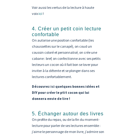
Voir aussi les vertus de la lecture à haute
voix
ici
!
4. Créer un petit coin lecture
confortable
On autorise une position confortable (les
chaussettes sur le canapé), on coud un
coussin coloré et personnalisé, on crée une
cabane : bref, on confectionne avec ses petits
lecteurs un cocon où il fait bon se lover pour
inviter à la détente et se plonger dans ses
lectures confortablement.
Découvrez ici quelques bonnes idées et
DIY pour créer le ptit cocon qui lui
donnera envie de lire !
5. Échanger autour des livres
On profite du repas, ou de la fin du moment-
lecture pour parler de ses lectures ensemble :
j’aime le personnage de mon livre, j’admire son