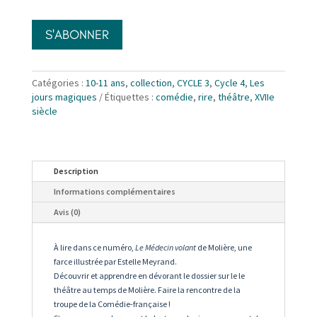
joie
-
Molière
S'ABONNER
Catégories :
10-11 ans
,
collection
,
CYCLE 3
,
Cycle 4
,
Les
jours magiques
Étiquettes :
comédie
,
rire
,
théâtre
,
XVIIe
siècle
Description
Informations complémentaires
Avis (0)
À lire dans ce numéro,
Le Médecin volant
de Molière, une
farce illustrée par Estelle Meyrand.
Découvrir et apprendre en dévorant le dossier sur le le
théâtre au temps de Molière. Faire la rencontre de la
troupe de la Comédie-française !