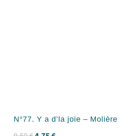
N°77. Y a d’la joie – Molière
Le
Le
9,50
€
4,75
€