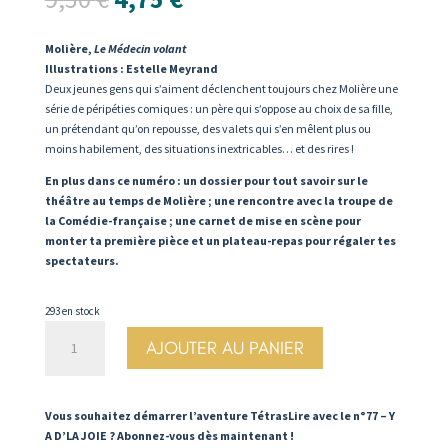
prix
prix
initial
actuel
Molière,
Le Médecin volant
était :
est :
Illustrations : Estelle Meyrand
9,50 €.
4,75 €.
Deux jeunes gens qui s’aiment déclenchent toujours chez Molière une
série de péripéties comiques : un père qui s’oppose au choix de sa fille,
un prétendant qu’on repousse, des valets qui s’en mêlent plus ou
moins habilement, des situations inextricables… et des rires !
En plus dans ce numéro : un dossier pour tout savoir sur le
théâtre au temps de Molière ; une rencontre avec la troupe de
la Comédie-française ; une carnet de mise en scène pour
monter ta première pièce et un plateau-repas pour régaler tes
spectateurs.
293 en stock
quantité
AJOUTER AU PANIER
de
N°77.
Y
a
Vous souhaitez démarrer l’aventure TétrasLire avec le n°77 – Y
d'la
A D’LA JOIE ? Abonnez-vous dès maintenant !