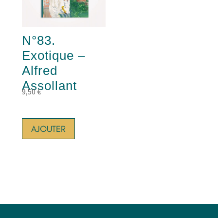
N°83.
Exotique –
Alfred
Assollant
9,50
€
AJOUTER