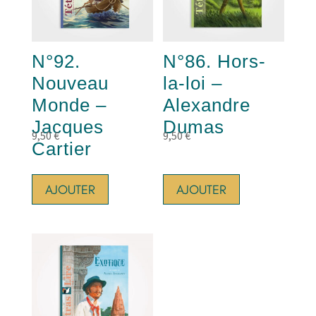
N°92.
N°86. Hors-
Nouveau
la-loi –
Monde –
Alexandre
Jacques
Dumas
9,50
€
9,50
€
Cartier
AJOUTER
AJOUTER