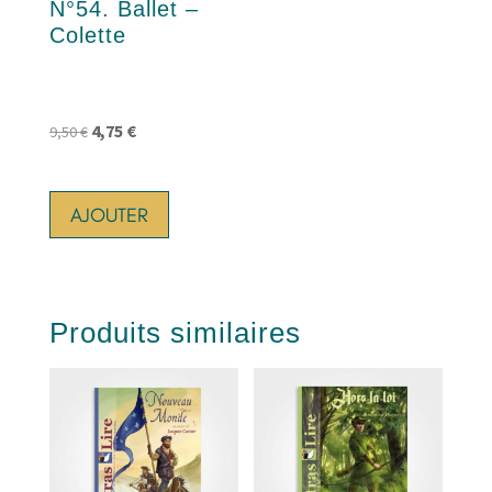
N°54. Ballet –
Colette
Le
Le
4,75
€
9,50
€
prix
prix
initial
actuel
AJOUTER
était :
est :
9,50 €.
4,75 €.
Produits similaires