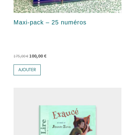
Maxi-pack – 25 numéros
Le
Le
100,00
€
175,00
€
prix
prix
AJOUTER
initial
actuel
était :
est :
175,00 €.
100,00 €.