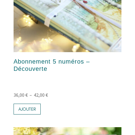
Abonnement 5 numéros –
Découverte
Plage
36,00
€
–
42,00
€
Ce
de
produit
AJOUTER
prix :
a
36,00 €
plusieurs
variations.
à
Les