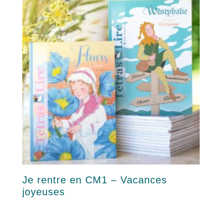
42,00 €
options
peuvent
être
choisies
sur
la
page
du
produit
Je rentre en CM1 – Vacances
joyeuses