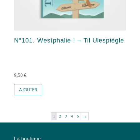
N°101. Westphalie ! – Til Ulespiègle
9,50
€
AJOUTER
1
2
3
4
5
→
La boutique