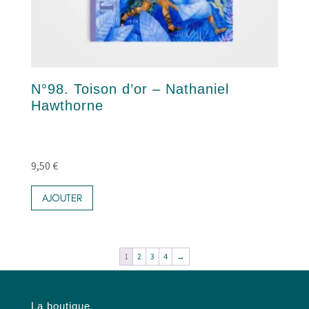
N°98. Toison d’or – Nathaniel
Hawthorne
9,50
€
AJOUTER
1
2
3
4
→
La boutique