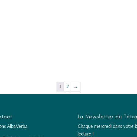
1
2
→
tact
La Newsletter du Tétr
ions AlbaVerba
Chaque mercredi dans votre boî
lecture !