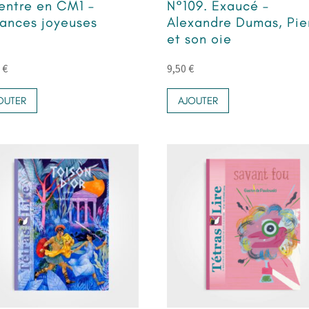
rentre en CM1 –
N°109. Exaucé –
ances joyeuses
Alexandre Dumas, Pie
et son oie
0
€
9,50
€
OUTER
AJOUTER