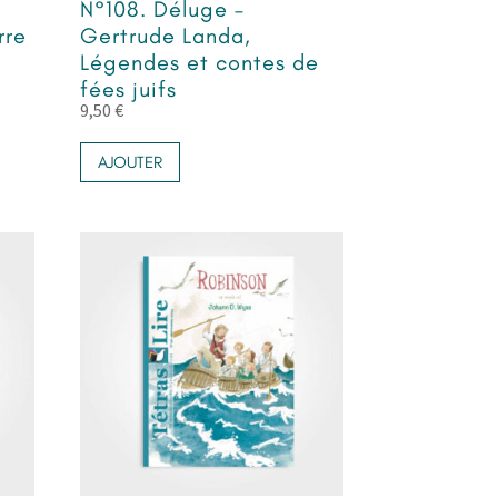
N°108. Déluge –
rre
Gertrude Landa,
Légendes et contes de
fées juifs
9,50
€
AJOUTER