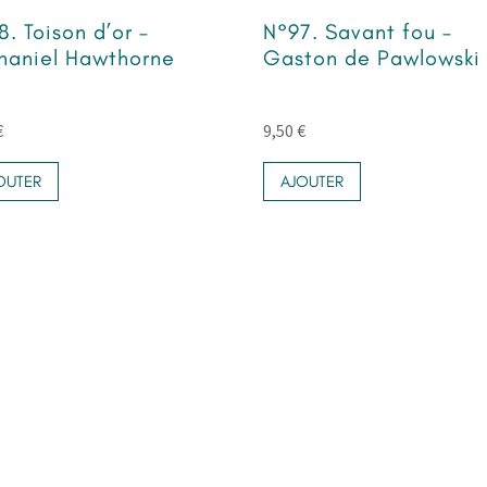
8. Toison d’or –
N°97. Savant fou –
haniel Hawthorne
Gaston de Pawlowski
€
9,50
€
OUTER
AJOUTER