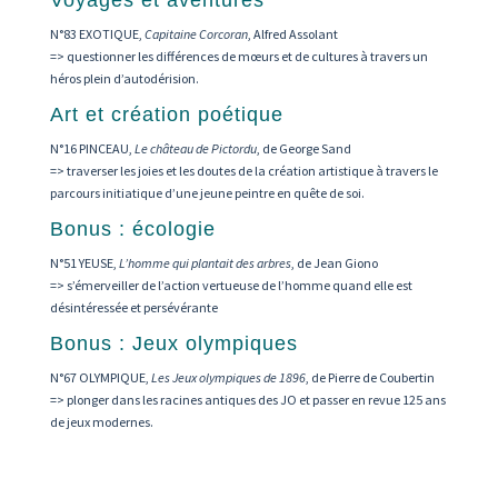
N°83 EXOTIQUE,
Capitaine Corcoran
, Alfred Assolant
=> questionner les différences de mœurs et de cultures à travers un
héros plein d’autodérision.
Art et création poétique
N°16 PINCEAU,
Le château de Pictordu
, de George Sand
=> traverser les joies et les doutes de la création artistique à travers le
parcours initiatique d’une jeune peintre en quête de soi.
Bonus : écologie
N°51 YEUSE,
L’homme qui plantait des arbres
, de Jean Giono
=> s’émerveiller de l’action vertueuse de l’homme quand elle est
désintéressée et persévérante
Bonus : Jeux olympiques
N°67 OLYMPIQUE,
Les Jeux olympiques de 1896
, de Pierre de Coubertin
=> plonger dans les racines antiques des JO et passer en revue 125 ans
de jeux modernes.