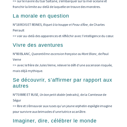
=> sur le navire du tsar Saltane, s’embarquer sur la mer océane et
franchir la limite au-delà de laquelle on trouve des monstres.
La morale en question
N°18 ROIS ET REINES,
Riquet à la houppe et Peau-d’Âne
, de Charles
Perrault
=> voir au-delà des apparences et réfléchir avec l’intelligence du cœur.
Vivre des aventures
N°80 BLANC,
Quarantième ascension française au Mont Blanc
, de Paul
Verne
=> avec le frère de Jules Verne, relever le défi d’une ascension risquée,
mais déjà mythique.
Se découvrir, s’affirmer par rapport aux
autres
N°70 RIRE ET RUSE,
Un bon petit diable
(extraits), de la Comtesse de
Ségur
=> Rire et s’émouvoir aux ruses qu’un jeune orphelin espiègle imagine
pour survivre aux brimades d’une tutrice acariâtre.
Imaginer, dire, célébrer le monde