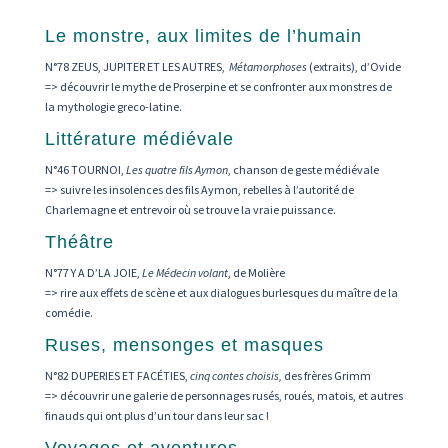
Le monstre, aux limites de l’humain
N°78 ZEUS, JUPITER ET LES AUTRES,
Métamorphoses
(extraits), d’Ovide
=> découvrir le mythe de Proserpine et se confronter aux monstres de
la mythologie greco-latine.
Littérature médiévale
N°46 TOURNOI,
Les quatre fils Aymon
, chanson de geste médiévale
=> suivre les insolences des fils Aymon, rebelles à l’autorité de
Charlemagne et entrevoir où se trouve la vraie puissance.
Théâtre
N°77 Y A D’LA JOIE,
Le Médecin volant
, de Molière
=> rire aux effets de scène et aux dialogues burlesques du maître de la
comédie.
Ruses, mensonges et masques
N°82 DUPERIES ET FACÉTIES,
cinq contes choisis,
des frères Grimm
=> découvrir une galerie de personnages rusés, roués, matois, et autres
finauds qui ont plus d’un tour dans leur sac !
Voyages et aventures