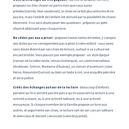
proposez-lui d’en choisir un parmi trois que vous aurez
présélectionnés. Non seulement, le choix ne se fait plus entre lire et ne
pas lire, mais l’intérêt de l’enfant est stimulé par la possibilité de choisir
librement. Il va sans doute poser des questions : préparez un petit
résumé séduisant pour chaque livre.
Ne cédez pas aux a priori
: proposez toutes sortes de textes, y compris
des styles qui ne correspondent pas a priori à votre enfant : vous serez
sans doute étonné par ses choix de lecture, surtout si sa culture est
encore limitée. Vous pouvez par exemple proposer : un style épique
(roman de la table ronde, roman historique), un conte merveilleux
(Andersen, Grimm, Madame d’Aulnoy), un roman d’aventure (Jules
Verne, Alexandre Dumas) ou bien un texte à rire, une enquête policière
et de la poésie.
Crééz des échanges autour de la lecture
: beaucoup d’enfants
pensent qu’ils n’aiment pas lire parce qu’ils associent la lecture à une
activité scolaire, ou à une activité solitaire, ou à une activité
ennuyeuse. Si chaque membre de la famille propose un livre aux
autres, et argumente son choix, la lecture sort de son carcan solitaire
et silencieux et devient conviviale (voire bruyante!).