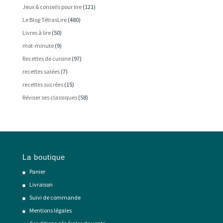
Jeux & conseils pour lire
(121)
Le Blog TétrasLire
(480)
Livres à lire
(50)
mot-minute
(9)
Recettes de cuisine
(97)
recettes salées
(7)
recettes sucrées
(15)
Réviser ses classiques
(58)
La boutique
Panier
Livraison
Suivi de commande
Mentions légales