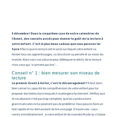
5 décembre ! Dans la cinquième case de notre calendrier de
l’Avent, des conseils avisés pour donner le goût de la lecture à
votre enfant. C’est le plus beau cadeau que vous puissiez lui
faire !
Parce que la lecture est le socle sur lequel votre enfant va
fonder tous ses apprentissages, va structurer sa pensée et sa vision du
monde. Alors voici nos astuces pour débloquer le déclic de la lecture
chez ceux qui “n’aiment pas lire”…
Conseil n° 1 : bien mesurer son niveau de
lecture
Le premier écueil à éviter, c’est le découragement !
Il faut donc
bien cerner la capacité de compréhension de votre enfant pour lui
proposer des textes dans lesquels il se plongera facilement. Vérifiez que
le vocabulaire n’est pas trop complexe, que les constructions
grammaticales ne lui poseront pas de problème. Vous pouvez faire un
test rapide en lui demandant de lire une page à haute voix : vous
verrez immédiatement si votre enfant lit de manière fluide ou s’il bute