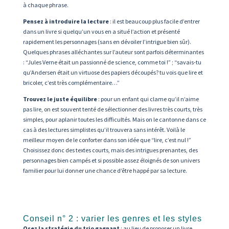
à chaque phrase.
Pensez à introduire la lecture
: il est beaucoup plus facile d’entrer
dans un livre si quelqu’un vous en a situé l’action et présenté
rapidement les personnages (sans en dévoiler l’intrigue bien sûr).
Quelques phrases alléchantes sur l’auteur sont parfois déterminantes
: “Jules Verne était un passionné de science, comme toi !” ; “savais-tu
qu’Andersen était un virtuose des papiers découpés? tu vois que lire et
bricoler, c’est très complémentaire…”
Trouvez le juste équilibre
: pour un enfant qui clame qu’il n’aime
pas lire, on est souvent tenté de sélectionner des livres très courts, très
simples, pour aplanir toutes les difficultés. Mais on le cantonne dans ce
cas à des lectures simplistes qu’il trouvera sans intérêt. Voilà le
meilleur moyen de le conforter dans son idée que “lire, c’est nul !”
Choisissez donc des textes courts, mais des intrigues prenantes, des
personnages bien campés et si possible assez éloignés de son univers
familier pour lui donner une chance d’être happé par sa lecture.
Conseil n° 2 : varier les genres et les styles
Osez la stratégie du trio gagnant
: au lieu de proposer un livre,