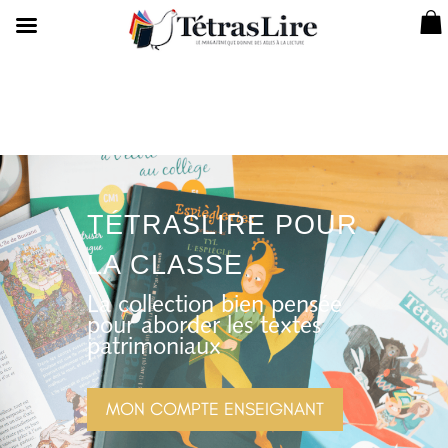
TÉTRASLIRE POUR
LA CLASSE
La collection bien pensée
pour aborder les textes
patrimoniaux
MON COMPTE ENSEIGNANT