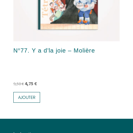
N°77. Y a d’la joie – Molière
Le
Le
4,75
€
9,50
€
prix
prix
AJOUTER
initial
actuel
était :
est :
9,50 €.
4,75 €.