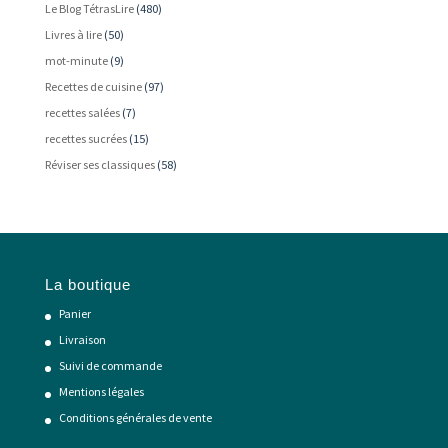
Le Blog TétrasLire
(480)
Livres à lire
(50)
mot-minute
(9)
Recettes de cuisine
(97)
recettes salées
(7)
recettes sucrées
(15)
Réviser ses classiques
(58)
La boutique
Panier
Livraison
Suivi de commande
Mentions légales
Conditions générales de vente