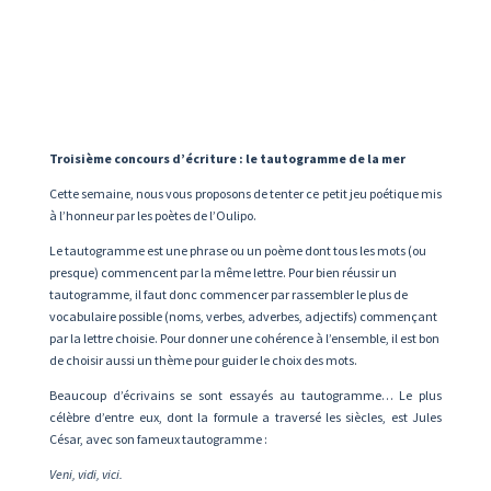
Troisième concours d’écriture : le tautogr
amme de la mer
Cette semaine, nous vous proposons de tenter ce petit jeu poétique mis
à l’honneur par les poètes de l’Oulipo.
Le tautogramme est une phrase ou un poème dont tous les mots (ou
presque) commencent par la même lettre. Pour bien réussir un
tautogramme, il faut donc commencer par rassembler le plus de
vocabulaire possible (noms, verbes, adverbes, adjectifs) commençant
par la lettre choisie. Pour donner une cohérence à l’ensemble, il est bon
de choisir aussi un thème pour guider le choix des mots.
Beaucoup d’écrivains se sont essayés au tautogramme… Le plus
célèbre d’entre eux, dont la formule a traversé les siècles, est Jules
César, avec son fameux tautogramme :
Veni, vidi, vici.