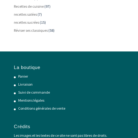
Recettes de cuisine
(97)
recettes salées
(7)
recettes sucrées
(15)
Réviser ses classiques
(58)
La boutique
Panier
Livraison
Suivi de commande
Mentions légales
Conditions générales de vente
Crédits
Les images et les textes de ce site ne sont pas libres de droits.