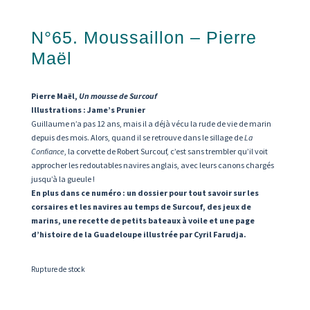
N°65. Moussaillon – Pierre
Maël
Pierre Maël,
Un mousse de Surcouf
Illustrations :
Jame’s Prunier
Guillaume n’a pas 12 ans, mais il a déjà vécu la rude de vie de marin
depuis des mois. Alors, quand il se retrouve dans le sillage de
La
Confiance
, la corvette de Robert Surcouf, c’est sans trembler qu’il voit
approcher les redoutables navires anglais, avec leurs canons chargés
jusqu’à la gueule !
En plus dans ce numéro : un dossier pour tout savoir sur les
corsaires et les navires au temps de Surcouf, des jeux de
marins, une recette de petits bateaux à voile et une page
d’histoire de la Guadeloupe illustrée par Cyril Farudja.
Rupture de stock