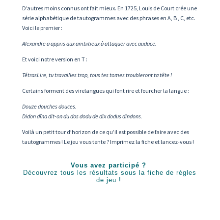
D’autres moins connus ont fait mieux. En 1725, Louis de Court crée une
série alphabétique de tautogrammes avec des phrases en A, B , C, etc.
Voici le premier :
Alexandre a appris aux ambitieux à attaquer avec audace.
Et voici notre version en T :
TétrasLire, tu travailles trop, tous tes tomes troubleront ta tête !
Certains forment des virelangues qui font rire et fourcher la langue :
Douze douches douces.
Didon dîna dit-on du dos dodu de dix dodus dindons.
Voilà un petit tour d’horizon de ce qu’il est possible de faire avec des
tautogrammes ! Le jeu vous tente ? Imprimez la fiche et lancez-vous !
Vous avez participé ?
Découvrez tous les résultats sous la fiche de règles
de jeu
!