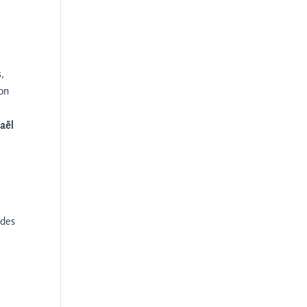
s,
hon
aël
 des