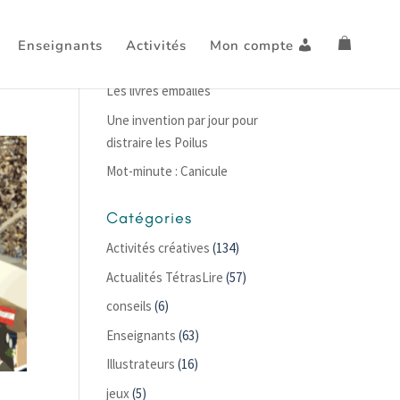
Enseignants
Activités
Mon compte
Articles récents
Les livres emballés
Une invention par jour pour
distraire les Poilus
Mot-minute : Canicule
Catégories
Activités créatives
(134)
Actualités TétrasLire
(57)
conseils
(6)
Enseignants
(63)
Illustrateurs
(16)
jeux
(5)