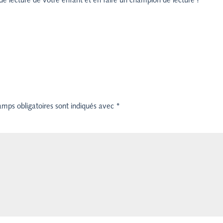
e lecture de votre enfant et en faire un champion de lecture !
amps obligatoires sont indiqués avec
*