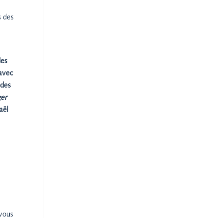
s des
des
 avec
 des
er
aël
vous