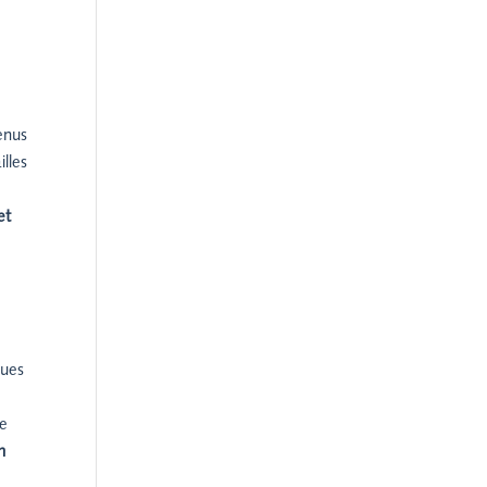
enus
lles
et
ques
re
n