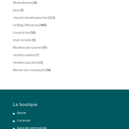
Illustrateurs
(16)
jeux
(5)
Jeux & conseils pour lire
(121)
Le Blog TétrasLire
(480)
Livres à lire
(50)
mot-minute
(9)
Recettes de cuisine
(97)
recettes salées
(7)
recettes sucrées
(15)
Réviser ses classiques
(58)
La boutique
Panier
Livraison
Suivi de commande