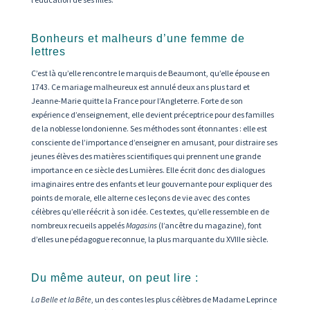
Bonheurs et malheurs d’une femme de
lettres
C’est là qu’elle rencontre le marquis de Beaumont, qu’elle épouse en
1743. Ce mariage malheureux est annulé deux ans plus tard et
Jeanne-Marie quitte la France pour l’Angleterre. Forte de son
expérience d’enseignement, elle devient préceptrice pour des familles
de la noblesse londonienne. Ses méthodes sont étonnantes : elle est
consciente de l’importance d’enseigner en amusant, pour distraire ses
jeunes élèves des matières scientifiques qui prennent une grande
importance en ce siècle des Lumières. Elle écrit donc des dialogues
imaginaires entre des enfants et leur gouvernante pour expliquer des
points de morale, elle alterne ces leçons de vie avec des contes
célèbres qu’elle réécrit à son idée. Ces textes, qu’elle ressemble en de
nombreux recueils appelés
Magasins
(l’ancêtre du magazine), font
d’elles une pédagogue reconnue, la plus marquante du XVIIIe siècle.
Du même auteur, on peut lire :
La Belle et la Bête
, un des contes les plus célèbres de Madame Leprince