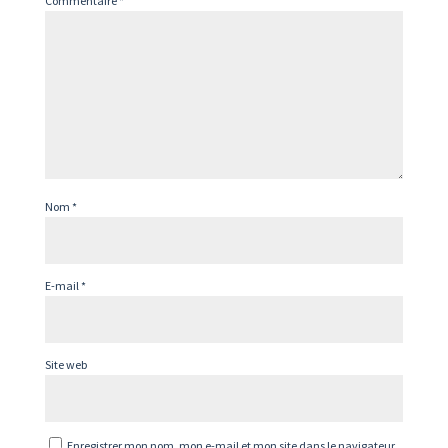
Commentaire
*
Nom
*
E-mail
*
Site web
Enregistrer mon nom, mon e-mail et mon site dans le navigateur