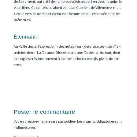
de Beaumont, qui a été de nombreuses fois adapté en dessins animés
et en films. Ce conte fut d’abord écrit par Gabrielle de Villeneuve, mais
c’est la version de Mme Leprince de Beaumont qui est restée dans les
mémoires !
Étonnant !
Au XVIIIe siècle, l’expression « des nèfles » ou « des noisettes » signifie «
trois fois rien ». La fée aux nèfles est donc une fée de rien du tout, dont
la magie se résume souvent à donner de bons conseils, pleins de bon
sens.
Poster le commentaire
Votre adresse e-mail ne sera pas publiée.
Les champs obligatoires sont
indiqués avec
*