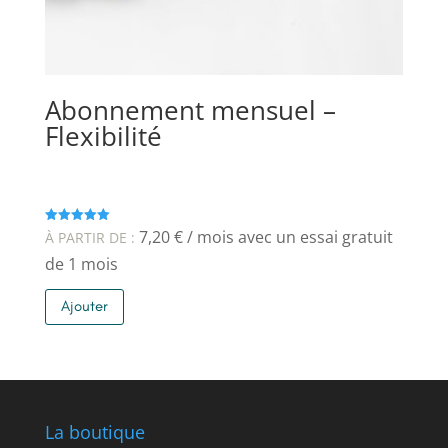
Abonnement mensuel –
Flexibilité
7,20
€
/ mois avec un essai gratuit
Note
À PARTIR DE :
5.00
sur 5
de 1 mois
Ce
Ajouter
produit
a
plusieurs
variations.
Les
options
La boutique
peuvent