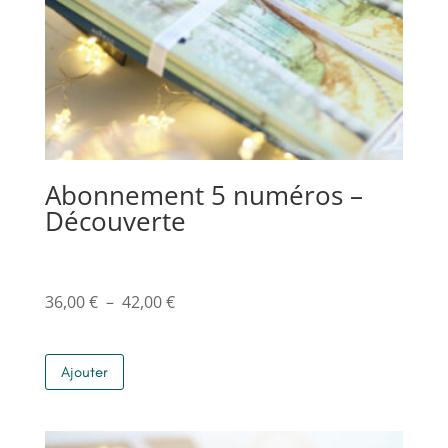
Abonnement 5 numéros –
Découverte
Plage
36,00
€
–
42,00
€
de
Ce
prix :
Ajouter
produit
36,00 €
a
à
plusieurs
42,00 €
variations.