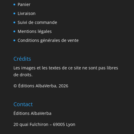
Panier
être
choisies
Livraison
sur
Suivi de commande
la
Mentions légales
page
Conditions générales de vente
du
produit
Crédits
Les images et les textes de ce site ne sont pas libres
de droits.
© Éditions AlbaVerba, 2026
Contact
Éditions AlbaVerba
20 quai Fulchiron – 69005 Lyon