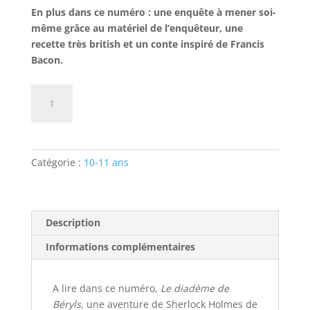
En plus dans ce numéro : une enquête à mener soi-
même grâce au matériel de l’enquêteur, une
recette très british et un conte inspiré de Francis
Bacon.
quantité
Ajouter au panier
de
N°19.
Soupçon
(version
Catégorie :
10-11 ans
numérique)
-
Sir
Arthur
Description
Conan
Informations complémentaires
Doyle
A lire dans ce numéro,
Le diadème de
Béryls
, une aventure de Sherlock Holmes de