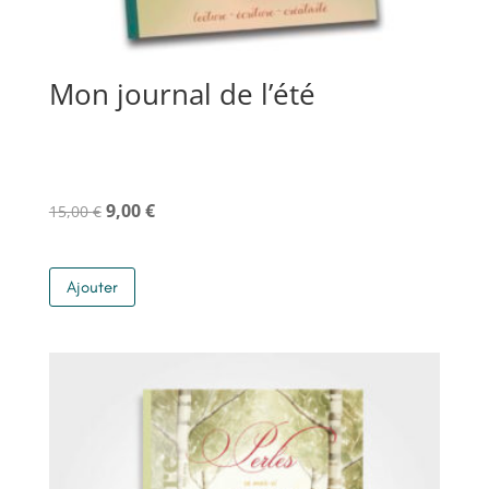
Mon journal de l’été
Le
Le
9,00
€
15,00
€
prix
prix
initial
actuel
Ajouter
était :
est :
15,00 €.
9,00 €.