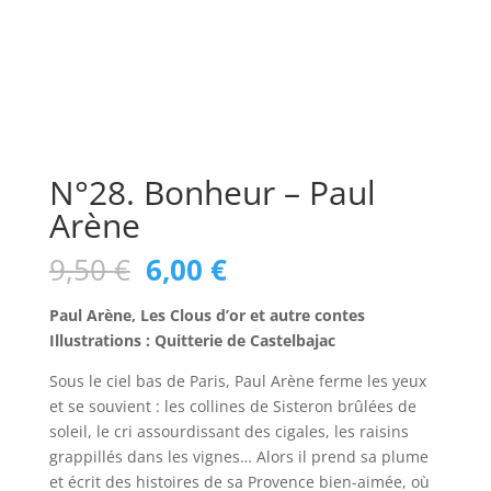
N°28. Bonheur – Paul
Arène
Le
Le
9,50
€
6,00
€
prix
prix
initial
actuel
Paul Arène, Les Clous d’or et autre contes
était :
est :
Illustrations : Quitterie de Castelbajac
9,50 €.
6,00 €.
Sous le ciel bas de Paris, Paul Arène ferme les yeux
et se souvient : les collines de Sisteron brûlées de
soleil, le cri assourdissant des cigales, les raisins
grappillés dans les vignes… Alors il prend sa plume
et écrit des histoires de sa Provence bien-aimée, où