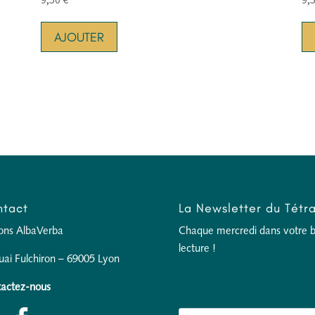
AJOUTER
tact
La Newsletter du Tétr
ions AlbaVerba
Chaque mercredi dans votre boî
lecture !
uai Fulchiron – 69005 Lyon
actez-nous