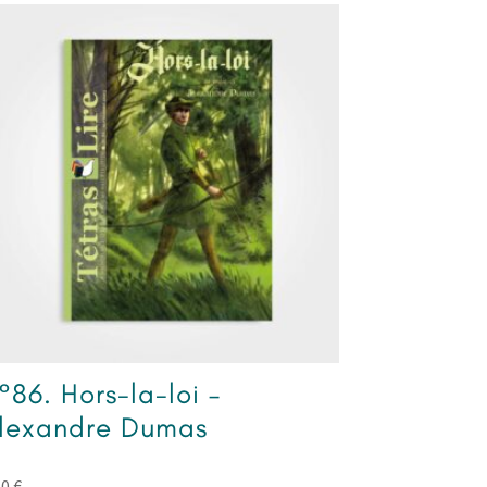
°86. Hors-la-loi –
lexandre Dumas
50
€