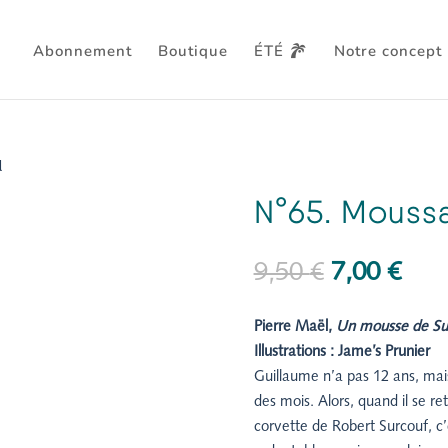
Abonnement
Boutique
ÉTÉ
Notre concept
l
N°65. Moussa
Le
Le
9,50
€
7,00
€
prix
prix
initial
actu
Pierre Maël,
Un mousse de Su
était :
est :
Illustrations :
Jame’s Prunier
9,50 €.
7,00
Guillaume n’a pas 12 ans, mais
des mois. Alors, quand il se re
corvette de Robert Surcouf, c’e