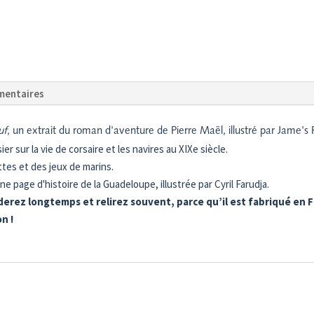
mentaires
uf
, un extrait du roman d'aventure de Pierre Maël, illustré par Jame's P
er sur la vie de corsaire et les navires au XIXe siècle.
ttes et des jeux de marins.
une page d'histoire de la Guadeloupe, illustrée par Cyril Farudja.
erez longtemps et relirez souvent, parce qu’il est fabriqué en F
n !