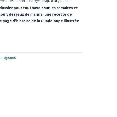
vec leurs canons chargés jusqu’à la gueule !
dossier pour tout savoir sur les corsaires et
couf, des jeux de marins, une recette de
e page d’histoire de la Guadeloupe illustrée
s magiques