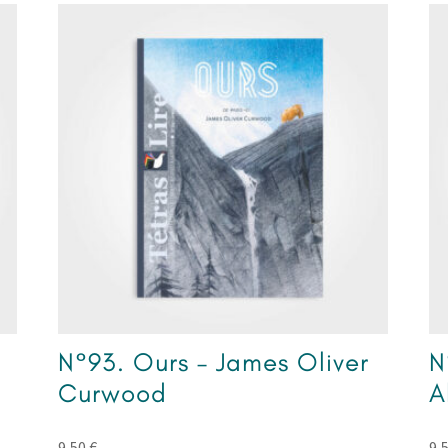
N°93. Ours – James Oliver
N
Curwood
A
9,50
€
9,