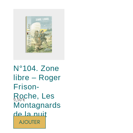
N°104. Zone
libre – Roger
Frison-
Roche, Les
9,50
€
Montagnards
de la nuit
AJOUTER