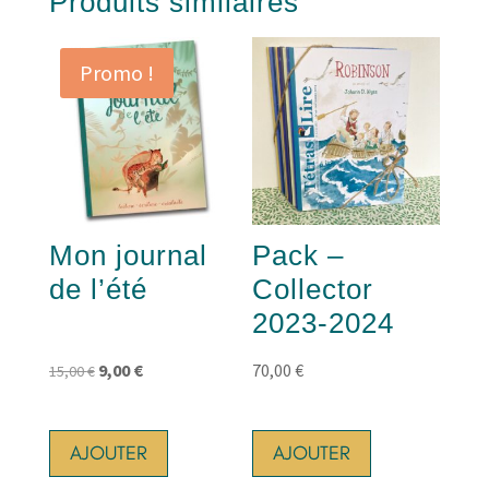
Produits similaires
Promo !
Mon journal
Pack –
de l’été
Collector
2023-2024
Le
Le
9,00
€
70,00
€
15,00
€
prix
prix
initial
actuel
AJOUTER
AJOUTER
était :
est :
15,00 €.
9,00 €.