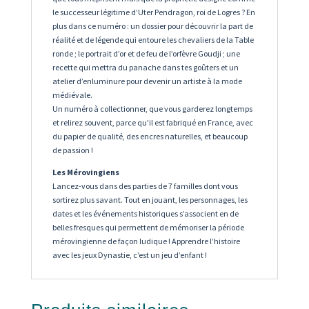
le successeur légitime d’Uter Pendragon, roi de Logres ? En
plus dans ce numéro : un dossier pour découvrir la part de
réalité et de légende qui entoure les chevaliers de la Table
ronde ; le portrait d’or et de feu de l’orfèvre Goudji ; une
recette qui mettra du panache dans tes goûters et un
atelier d’enluminure pour devenir un artiste à la mode
médiévale.
Un numéro à collectionner, que vous garderez longtemps
et relirez souvent, parce qu'il est fabriqué en France, avec
du papier de qualité, des encres naturelles, et beaucoup
de passion !
Les Mérovingiens
Lancez-vous dans des parties de 7 familles dont vous
sortirez plus savant. Tout en jouant, les personnages, les
dates et les événements historiques s’associent en de
belles fresques qui permettent de mémoriser la période
mérovingienne de façon ludique ! Apprendre l’histoire
avec les jeux Dynastie, c’est un jeu d’enfant !