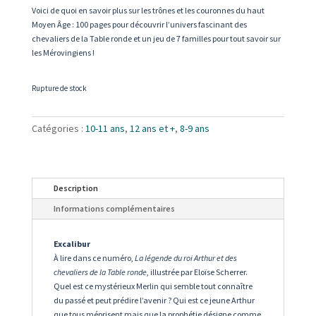
Voici de quoi en savoir plus sur les trônes et les couronnes du haut
Moyen Âge : 100 pages pour découvrir l’univers fascinant des
chevaliers de la Table ronde et un jeu de 7 familles pour tout savoir sur
les Mérovingiens !
Rupture de stock
Catégories :
10-11 ans
,
12 ans et +
,
8-9 ans
Description
Informations complémentaires
Excalibur
À lire dans ce numéro,
La légende du roi Arthur et des
chevaliers de la Table ronde
, illustrée par Eloïse Scherrer.
Quel est ce mystérieux Merlin qui semble tout connaître
du passé et peut prédire l’avenir ? Qui est ce jeune Arthur
que tous méprisent mais que la prophétie désigne comme