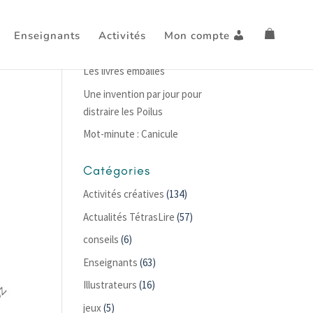
Enseignants
Activités
Mon compte
Articles récents
Les livres emballés
Une invention par jour pour
distraire les Poilus
Mot-minute : Canicule
Catégories
Activités créatives
(134)
Actualités TétrasLire
(57)
conseils
(6)
Enseignants
(63)
Illustrateurs
(16)
jeux
(5)