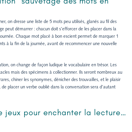
ation “sauvetage des mots en
er, on dresse une liste de 5 mots peu utilisés, glanés au fil des
age peut démarrer : chacun doit s’efforcer de les placer dans la
a journée. Chaque mot placé à bon escient permet de marquer 1
ints à la fin de la journée, avant de recommencer une nouvelle
ation, on change de façon ludique le vocabulaire en trésor. Les
tacles mais des spécimens à collectionner. Ils seront nombreux au
rares, chiner les synonymes, dénicher des trouvailles, et le plaisir
, de placer un verbe oublié dans la conversation sera d’autant
de jeux pour enchanter la lecture…