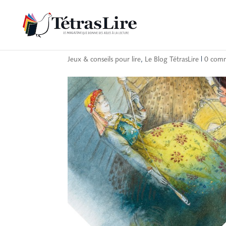
Quand le vocabulaire
Jeux & conseils pour lire
,
Le Blog TétrasLire
|
0 comm