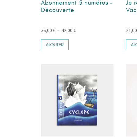
Abonnement 5 numéros –
Je 
Découverte
Vac
Plage
36,00
€
–
42,00
€
21,0
Ce
de
AJOUTER
AJ
produit
prix :
a
36,00 €
plusieurs
à
variations.
42,00 €
Les
options
peuvent
être
choisies
sur
la
page