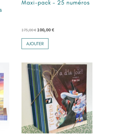
Maxi-pack – 25 numéros
s
Le
Le
100,00
€
175,00
€
prix
prix
AJOUTER
initial
actuel
était :
est :
175,00 €.
100,00 €.