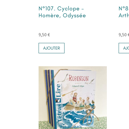
du
N°107. Cyclope –
N°8
produit
Homère, Odyssée
Art
9,50
€
9,50
AJOUTER
AJ