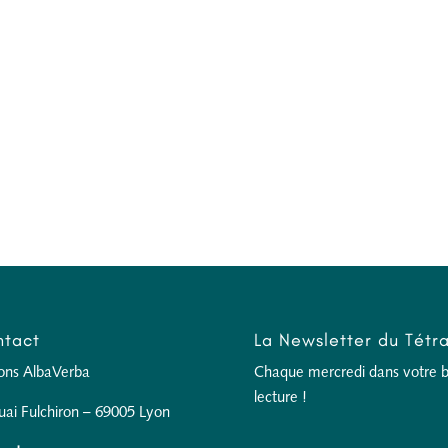
tact
La Newsletter du Tétr
ions AlbaVerba
Chaque mercredi dans votre boî
lecture !
uai Fulchiron – 69005 Lyon