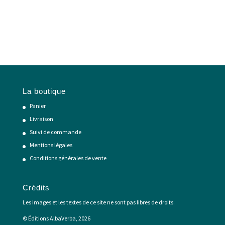
9,50 €.
4,75 €.
La boutique
Panier
Livraison
Suivi de commande
Mentions légales
Conditions générales de vente
Crédits
Les images et les textes de ce site ne sont pas libres de droits.
© Éditions AlbaVerba, 2026