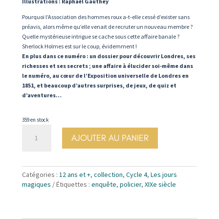
Illustrations : Raphaël Gauthey
Pourquoi l’Association des hommes roux a-t-elle cessé d’exister sans
préavis, alors même qu’elle venait de recruter un nouveau membre ?
Quelle mystérieuse intrigue se cache sous cette affaire banale ?
Sherlock Holmes est sur le coup, évidemment !
En plus dans ce numéro : un dossier pour découvrir Londres, ses
richesses et ses secrets ; une affaire à élucider soi-même dans
le numéro, au cœur de l’Exposition universelle de Londres en
1851, et beaucoup d’autres surprises, de jeux, de quiz et
d’aventures…
359 en stock
quantité
AJOUTER AU PANIER
de
N°85.
Guet-
apens
Catégories :
12 ans et +
,
collection
,
Cycle 4
,
Les jours
-
magiques
Étiquettes :
enquête
,
policier
,
XIXe siècle
Arthur
Conan
Doyle