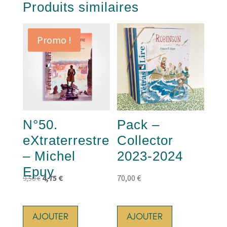
Produits similaires
Promo !
N°50.
Pack –
eXtraterrestre
Collector
– Michel
2023-2024
Epuy
Le
Le
4,75
€
70,00
€
9,50
€
prix
prix
initial
actuel
AJOUTER
AJOUTER
était :
est :