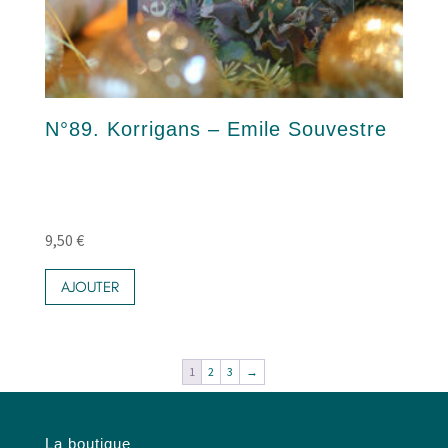
N°89. Korrigans – Emile Souvestre
9,50
€
AJOUTER
1
2
3
→
La boutique