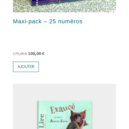
Maxi-pack – 25 numéros
Le
Le
100,00
€
175,00
€
prix
prix
AJOUTER
initial
actuel
était :
est :
175,00 €.
100,00 €.