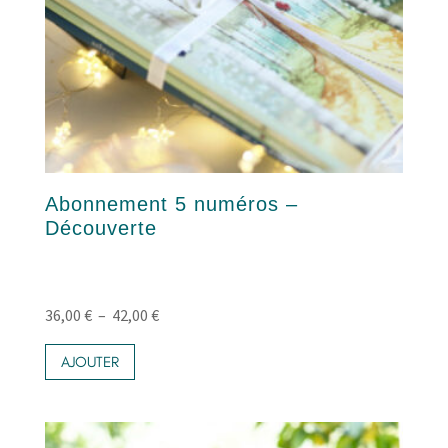
Abonnement 5 numéros –
Découverte
Plage
36,00
€
–
42,00
€
Ce
de
produit
AJOUTER
prix :
a
36,00 €
plusieurs
variations.
à
Les