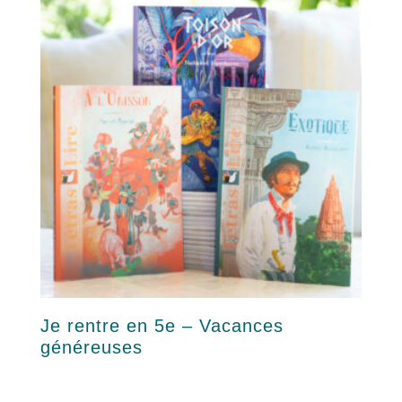
42,00 €
options
peuvent
être
choisies
sur
la
page
du
produit
Je rentre en 5e – Vacances
généreuses