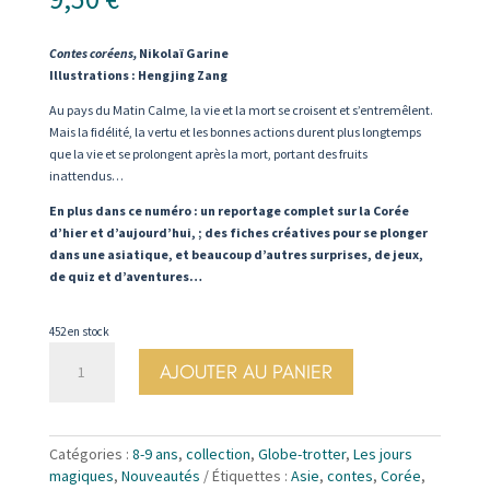
Contes coréens,
Nikolaï Garine
Illustrations : Hengjing Zang
Au pays du Matin Calme, la vie et la mort se croisent et s’entremêlent.
Mais la fidélité, la vertu et les bonnes actions durent plus longtemps
que la vie et se prolongent après la mort, portant des fruits
inattendus…
En plus dans ce numéro : un reportage complet sur la Corée
d’hier et d’aujourd’hui, ; des fiches créatives pour se plonger
dans une asiatique, et beaucoup d’autres surprises, de jeux,
de quiz et d’aventures…
452 en stock
quantité
AJOUTER AU PANIER
de
N°90.
Lotus
-
Catégories :
8-9 ans
,
collection
,
Globe-trotter
,
Les jours
Nikolaï
magiques
,
Nouveautés
Étiquettes :
Asie
,
contes
,
Corée
,
Garine