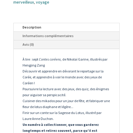
merveilleux
,
voyage
Description
Informations complémentaires
Avis (0)
À lire : sept
Contes coréens,
de Nikolaï Garine, illustrés par
Hengjing Zang
Découvrir et apprendre en dévorant le reportage sur la
Corée, et apprendre à voir le monde avec des yeux de
Coréen !
Poursuivre la lecture avec des jeux, des quiz, des énigmes
pour aiguiser sa perspicacité.
Cuisiner des mikados pour un jour de fête, et fabriquer une
fleur de lotus diaphane et légère...
Finir sur un conte sur la Sagesse du Lotus, illustré par
Laure Anne Duchon.
Un numéro à collectionner, que vous garderez
longtemps et relirez souvent, parce qu’il est