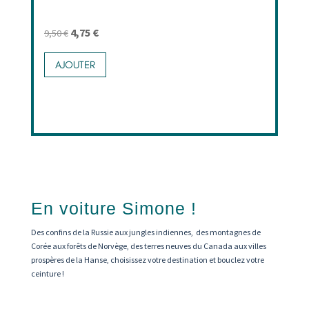
du
produit
Le
Le
4,75
€
9,50
€
prix
prix
AJOUTER
initial
actuel
était :
est :
9,50 €.
4,75 €.
En voiture Simone !
Des confins de la Russie aux jungles indiennes, des montagnes de
Corée aux forêts de Norvège, des terres neuves du Canada aux villes
prospères de la Hanse, choisissez votre destination et bouclez votre
ceinture !