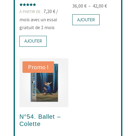
Plage
36,00
€
–
42,00
€
Note
7,20
€
/
À PARTIR DE :
de
5.00
Ce
sur 5
mois avec un essai
AJOUTER
prix :
produit
gratuit de 1 mois
36,00 €
a
Ce
à
plusieurs
AJOUTER
produit
42,00 €
variations.
a
Les
plusieurs
options
Promo !
variations.
peuvent
Les
être
options
choisies
peuvent
sur
être
la
choisies
page
sur
N°54. Ballet –
du
la
Colette
produit
page