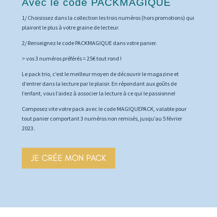
Avec le code PACKMAGIQUE
1/ Choisissez dans la collection les trois numéros (hors promotions) qui
plairont le plus à votre graine de lecteur.
2/ Renseignez le code PACKMAGIQUE dans votre panier.
> vos 3 numéros préférés = 25€ tout rond !
Le pack trio, c’est le meilleur moyen de découvrir le magazine et
d’entrer dans la lecture par le plaisir. En répondant aux goûts de
l’enfant, vous l’aidez à associer la lecture à ce qui le passionne!
Composez vite votre pack avec le code MAGIQUEPACK, valable pour
tout panier comportant 3 numéros non remisés, jusqu’au 5 février
2023.
JE CRÉE MON PACK