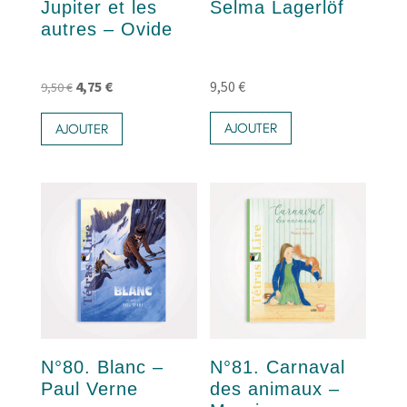
Jupiter et les
Selma Lagerlöf
autres – Ovide
Le
Le
4,75
€
9,50
€
9,50
€
prix
prix
AJOUTER
AJOUTER
initial
actuel
était :
est :
9,50 €.
4,75 €.
N°80. Blanc –
N°81. Carnaval
Paul Verne
des animaux –