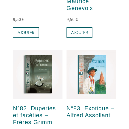
Maurice
Genevoix
9,50
€
9,50
€
AJOUTER
AJOUTER
N°82. Duperies
N°83. Exotique –
et facéties –
Alfred Assollant
Frères Grimm