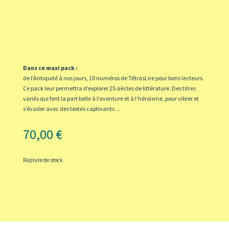
Dans ce maxi pack :
de l’Antiquité à nos jours, 10 numéros de TétrasLire pour bons lecteurs.
Ce pack leur permettra d’explorer 25 siècles de littérature. Des titres
variés qui font la part belle à l’aventure et à l’héroïsme, pour vibrer et
s’évader avec des textes captivants…
70,00
€
Rupture de stock