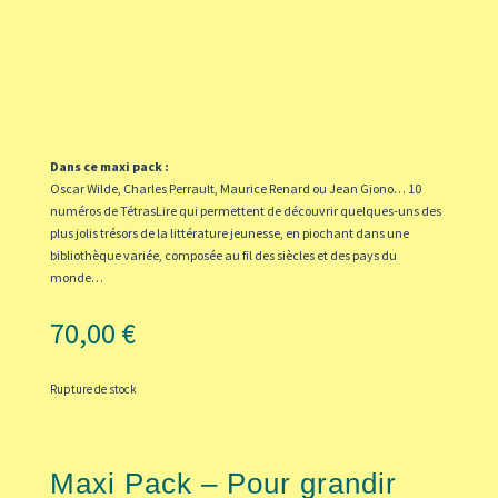
Dans ce maxi pack :
Oscar Wilde, Charles Perrault, Maurice Renard ou Jean Giono… 10
numéros de TétrasLire qui permettent de découvrir quelques-uns des
plus jolis trésors de la littérature jeunesse, en piochant dans une
bibliothèque variée, composée au fil des siècles et des pays du
monde…
70,00
€
Rupture de stock
Maxi Pack – Pour grandir