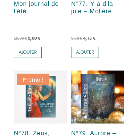
Mon journal de
N°77. Y a d’la
l’été
joie – Molière
Le
Le
Le
Le
9,00
€
4,75
€
15,00
€
9,50
€
prix
prix
prix
prix
AJOUTER
AJOUTER
initial
actuel
initial
actuel
était :
est :
était :
est :
15,00 €.
9,00 €.
9,50 €.
4,75 €.
Promo !
N°78. Zeus,
N°79. Aurore –