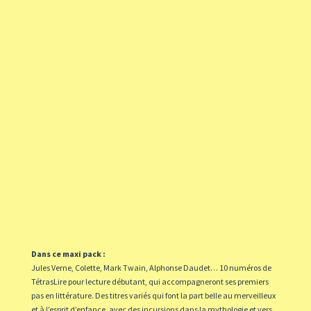
Dans ce maxi pack :
Jules Verne, Colette, Mark Twain, Alphonse Daudet… 10 numéros de
TétrasLire pour lecture débutant, qui accompagneront ses premiers
pas en littérature. Des titres variés qui font la part belle au merveilleux
et à l’esprit d’enfance, avec des incursions dans la mythologie et vers