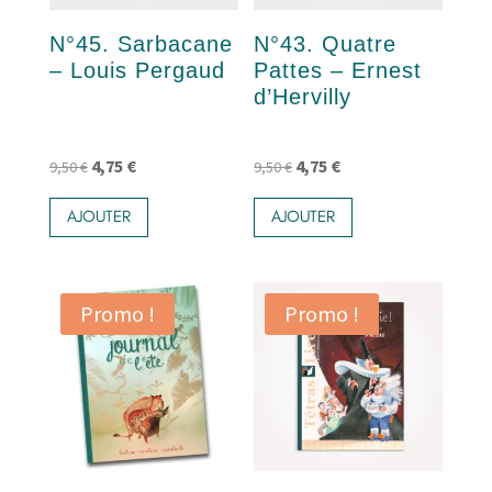
N°45. Sarbacane
N°43. Quatre
– Louis Pergaud
Pattes – Ernest
d’Hervilly
Le
Le
Le
Le
4,75
€
4,75
€
9,50
€
9,50
€
prix
prix
prix
prix
AJOUTER
AJOUTER
initial
actuel
initial
actuel
était :
est :
était :
est :
9,50 €.
4,75 €.
9,50 €.
4,75 €.
Promo !
Promo !