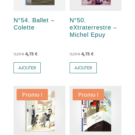
N°54. Ballet –
N°50.
Colette
eXtraterrestre –
Michel Epuy
Le
Le
Le
Le
4,75
€
4,75
€
9,50
€
9,50
€
prix
prix
prix
prix
AJOUTER
AJOUTER
initial
actuel
initial
actuel
était :
est :
était :
est :
9,50 €.
4,75 €.
9,50 €.
4,75 €.
Promo !
Promo !