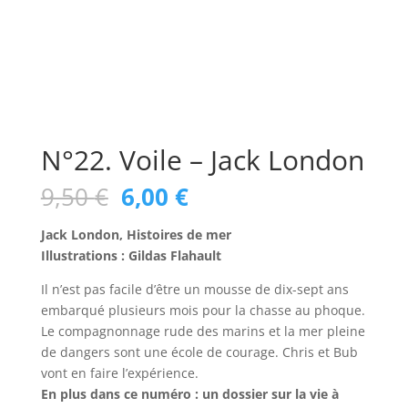
N°22. Voile – Jack London
Le
Le
9,50
€
6,00
€
prix
prix
initial
actuel
Jack London, Histoires de mer
était :
est :
Illustrations : Gildas Flahault
9,50 €.
6,00 €.
Il n’est pas facile d’être un mousse de dix-sept ans
embarqué plusieurs mois pour la chasse au phoque.
Le compagnonnage rude des marins et la mer pleine
de dangers sont une école de courage. Chris et Bub
vont en faire l’expérience.
En plus dans ce numéro : un dossier sur la vie à