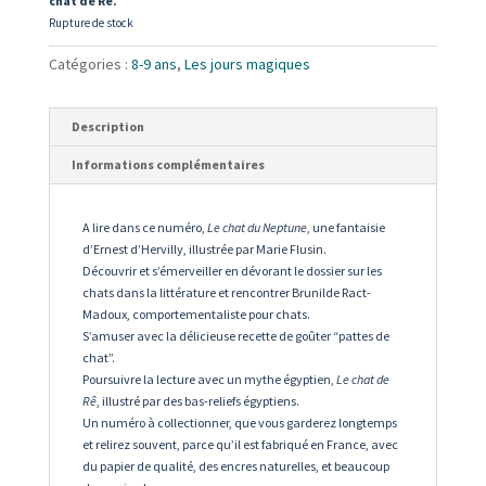
chat de Rê.
Rupture de stock
Catégories :
8-9 ans
,
Les jours magiques
Description
Informations complémentaires
A lire dans ce numéro,
Le chat du Neptune
, une fantaisie
d’Ernest d’Hervilly, illustrée par Marie Flusin.
Découvrir et s’émerveiller en dévorant le dossier sur les
chats dans la littérature et rencontrer Brunilde Ract-
Madoux, comportementaliste pour chats.
S’amuser avec la délicieuse recette de goûter “pattes de
chat”.
Poursuivre la lecture avec un mythe égyptien,
Le chat de
Rê
, illustré par des bas-reliefs égyptiens.
Un numéro à collectionner, que vous garderez longtemps
et relirez souvent, parce qu’il est fabriqué en France, avec
du papier de qualité, des encres naturelles, et beaucoup