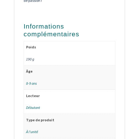
de passion !
Informations
complémentaires
Poids
190 g
Âge
8-9 ans
Lecteur
Débutant
Type de produit
À l'unité