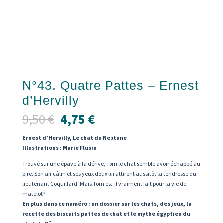
N°43. Quatre Pattes – Ernest
d’Hervilly
Le
Le
9,50
€
4,75
€
prix
prix
initial
actuel
Ernest d’Hervilly, Le chat du Neptune
était :
est :
Illustrations : Marie Flusin
9,50 €.
4,75 €.
Trouvé sur une épave à la dérive, Tom le chat semble avoir échappé au
pire. Son air câlin et ses yeux doux lui attirent aussitôt la tendresse du
lieutenant Coquillard. Mais Tom est-il vraiment fait pour la vie de
matelot?
En plus dans ce numéro : un dossier sur les chats, des jeux, la
recette des biscuits pattes de chat et le mythe égyptien du