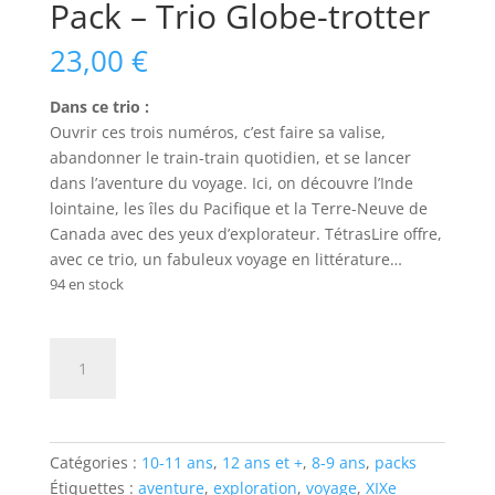
Pack – Trio Globe-trotter
23,00
€
Dans ce trio :
Ouvrir ces trois numéros, c’est faire sa valise,
abandonner le train-train quotidien, et se lancer
dans l’aventure du voyage. Ici, on découvre l’Inde
lointaine, les îles du Pacifique et la Terre-Neuve de
Canada avec des yeux d’explorateur. TétrasLire offre,
avec ce trio, un fabuleux voyage en littérature…
94 en stock
quantité
Ajouter au panier
de
Pack
-
Trio
Catégories :
10-11 ans
,
12 ans et +
,
8-9 ans
,
packs
Globe-
Étiquettes :
aventure
,
exploration
,
voyage
,
XIXe