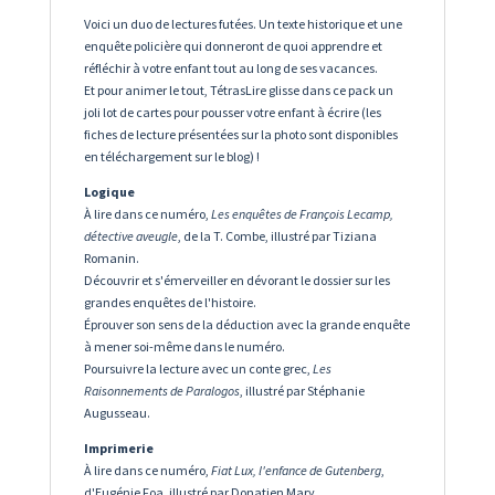
Voici un duo de lectures futées. Un texte historique et une
enquête policière qui donneront de quoi apprendre et
réfléchir à votre enfant tout au long de ses vacances.
Et pour animer le tout, TétrasLire glisse dans ce pack un
joli lot de cartes pour pousser votre enfant à écrire (les
fiches de lecture présentées sur la photo sont disponibles
en téléchargement sur le blog) !
Logique
À lire dans ce numéro,
Les enquêtes de François Lecamp,
détective aveugle
, de la T. Combe, illustré par Tiziana
Romanin.
Découvrir et s'émerveiller en dévorant le dossier sur les
grandes enquêtes de l'histoire.
Éprouver son sens de la déduction avec la grande enquête
à mener soi-même dans le numéro.
Poursuivre la lecture avec un conte grec,
Les
Raisonnements de Paralogos
, illustré par Stéphanie
Augusseau.
Imprimerie
À lire dans ce numéro,
Fiat Lux, l'enfance de Gutenberg
,
d'Eugénie Foa, illustré par Donatien Mary.