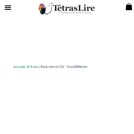
Accueil
/
8-9 ans
/ Pack vers le CE2 – Duo Réfléchir