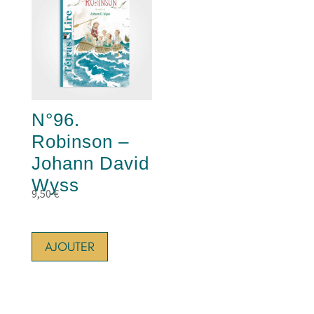
N°96.
Robinson –
Johann David
Wyss
9,50
€
AJOUTER