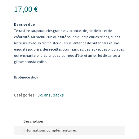
17,00
€
Dans ce duo :
TétrasLire saupoudre les grandes vacances de joie de lire et de
créativité. Au menu ? un duo futé pour piquer la curiosité des jeunes
lecteurs, avec un récit historique sur l’enfance de Gutenberg et une
enquête policière, des recettes gourmandes, des jeux et des bricolages
qui enchanteront les longues journées d’été, et un joli lot de cartes à
glisser dans la valise.
Rupture de stock
Catégories :
8-9 ans
,
packs
Description
Informations complémentaires