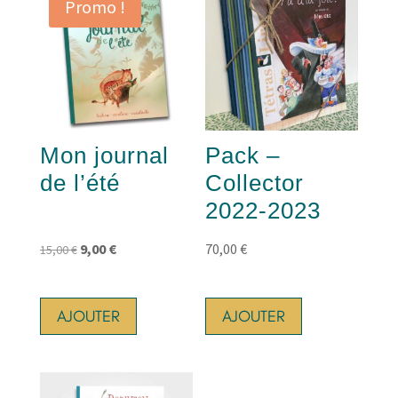
Promo !
Mon journal
Pack –
de l’été
Collector
2022-2023
Le
Le
9,00
€
70,00
€
15,00
€
prix
prix
initial
actuel
AJOUTER
AJOUTER
était :
est :
15,00 €.
9,00 €.