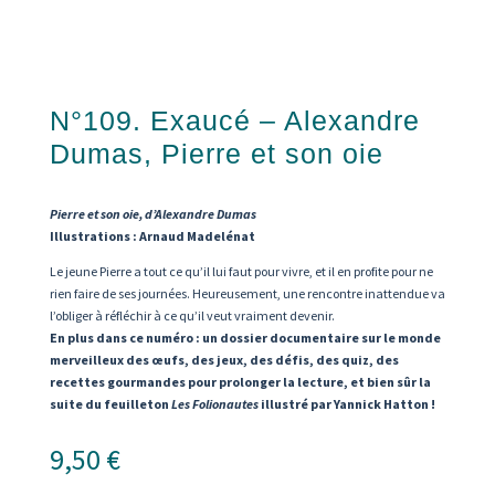
N°109. Exaucé – Alexandre
Dumas, Pierre et son oie
Pierre et son oie,
d’Alexandre Dumas
Illustrations : Arnaud Madelénat
Le jeune Pierre a tout ce qu’il lui faut pour vivre, et il en profite pour ne
rien faire de ses journées. Heureusement, une rencontre inattendue va
l’obliger à réfléchir à ce qu’il veut vraiment devenir.
En plus dans ce numéro : un dossier documentaire sur le monde
merveilleux des œufs, des jeux, des défis, des quiz, des
recettes gourmandes pour prolonger la lecture, et bien sûr la
suite du feuilleton
Les Folionautes
illustré par Yannick Hatton !
9,50
€