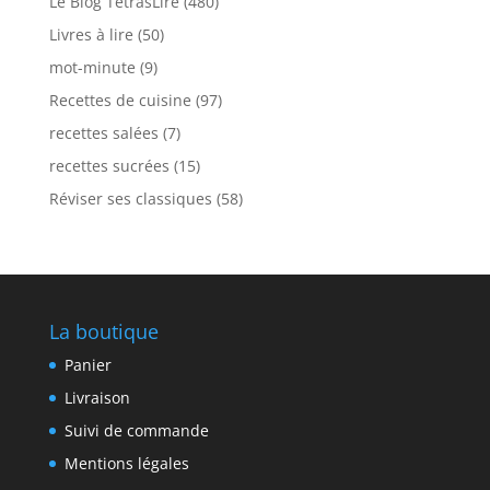
Le Blog TétrasLire
(480)
Livres à lire
(50)
mot-minute
(9)
Recettes de cuisine
(97)
recettes salées
(7)
recettes sucrées
(15)
Réviser ses classiques
(58)
La boutique
Panier
Livraison
Suivi de commande
Mentions légales