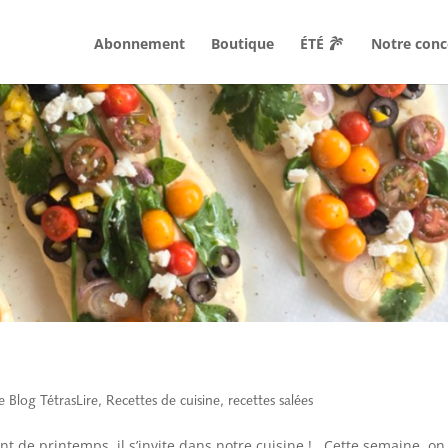
Abonnement
Boutique
ÉTÉ
Notre conc
e Blog TétrasLire
,
Recettes de cuisine
,
recettes salées
ent de printemps, il s’invite dans notre cuisine ! Cette semaine, on