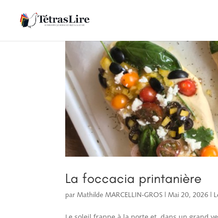
La foccacia printanière
par
Mathilde MARCELLIN-GROS
|
Mai 20, 2026
|
L
Le soleil frappe à la porte et, dans un grand v