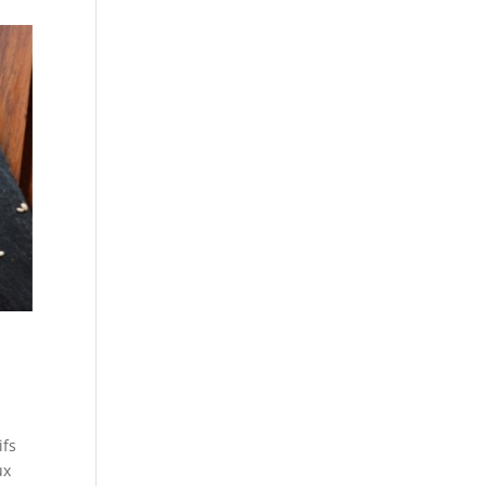
ifs
ux