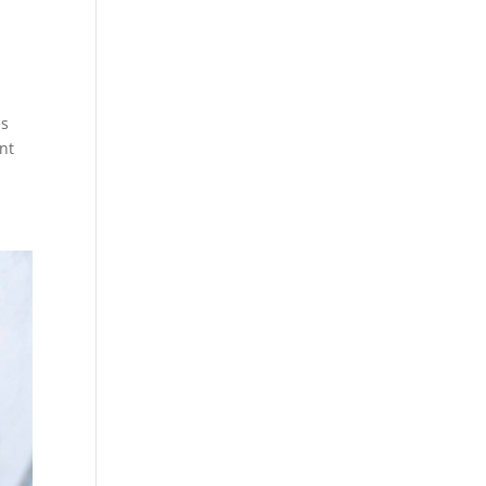
és
nt