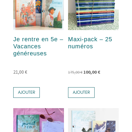
Je rentre en 5e –
Maxi-pack – 25
Vacances
numéros
généreuses
Le
Le
21,00
€
100,00
€
175,00
€
prix
prix
initial
actuel
AJOUTER
AJOUTER
était :
est :
175,00 €.
100,00 €.