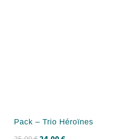
Pack – Trio Héroïnes
Le
Le
25,00
€
24,00
€