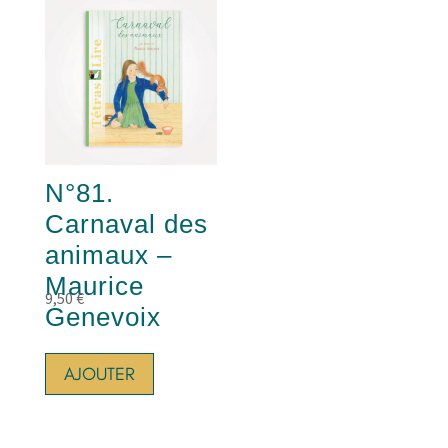
N°81.
Carnaval des
animaux –
Maurice
9,50
€
Genevoix
AJOUTER