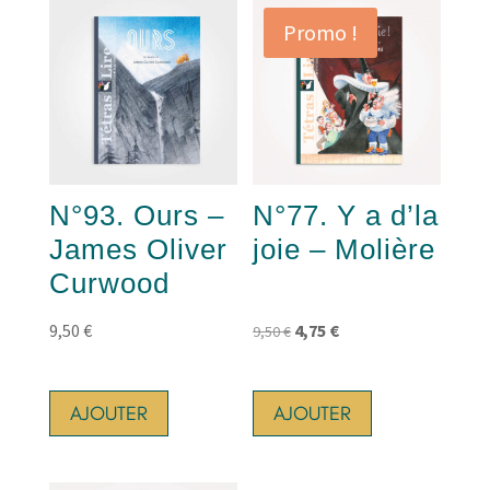
Promo !
N°93. Ours –
N°77. Y a d’la
James Oliver
joie – Molière
Curwood
Le
Le
9,50
€
4,75
€
9,50
€
prix
prix
initial
actuel
AJOUTER
AJOUTER
était :
est :
9,50 €.
4,75 €.