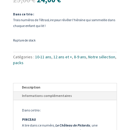
prix
prix
initial
actuel
Dans ce trio :
était :
est :
Trois numéros de TétrasLire pour révéler l’héroïne qui sommeille dans
25,00 €.
24,00 €.
chaque enfant qui lit !
Rupture de stock
Catégories :
10-11 ans
,
12 ans et +
,
8-9 ans
,
Notre sélection
,
packs
Description
Informations complémentaires
Dans ce trio :
PINCEAU
A lire dans ce numéro,
Le Château de Pictordu
, une