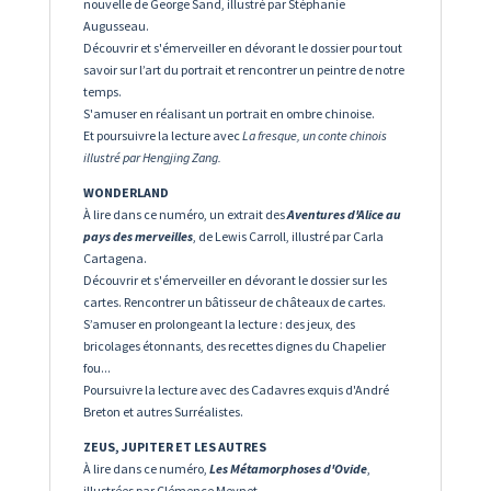
nouvelle de George Sand, illustré par Stéphanie
Augusseau.
Découvrir et s'émerveiller en dévorant le dossier pour tout
savoir sur l’art du portrait et rencontrer un peintre de notre
temps.
S'amuser en réalisant un portrait en ombre chinoise.
Et poursuivre la lecture avec
La fresque
, un conte chinois
illustré par Hengjing Zang.
WONDERLAND
À lire dans ce numéro, un extrait des
Aventures d'Alice au
pays des merveilles
, de Lewis Carroll, illustré par Carla
Cartagena.
Découvrir et s'émerveiller en dévorant le dossier sur les
cartes. Rencontrer un bâtisseur de châteaux de cartes.
S’amuser en prolongeant la lecture : des jeux, des
bricolages étonnants, des recettes dignes du Chapelier
fou...
Poursuivre la lecture avec des Cadavres exquis d'André
Breton et autres Surréalistes.
ZEUS, JUPITER ET LES AUTRES
À lire dans ce numéro,
Les Métamorphoses d'Ovide
,
illustrées par Clémence Meynet.