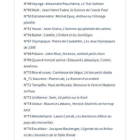
N°48 Voyage : Alexandre Pouchkine,
Le Tsar Saltane
N°49 Watt : Jean Henri Fabre,
la Science de l'oncle Paul
N°50 Extraterrestre : Michel Epuy,
Anthea ou l'étrange
planète
N°51 Yeuse : Jean Giono,
L'homme qui plantait des arbres
N°54 Ballet : Colette,
L'Enfant et les Sortilèges
N°67 Olympique : Pierre de Coubertin,
Les Jeux Olympiques
de 1896
N°68 Polaire : John Muir,
Stickeen, vaillant petit chien
N°69 Quand minuit sonne : Édouard Laboulaye,
Contes
bohèmes
N°70 Rire et ruses : Comtesse de Ségur,
Un bon petit diable
N_71 Souvenir : Pierre Loti,
Le Roman d'un enfant
N°72 Tempête : Paul de Musste,
Monsieur le Vent et Madame
la Pluie
N°73 Uniforme : Sem,
Un pékin sur le front
N°74 Voleur : Maurice Leblanc,
Herlock Sholmès arrive trop
tard
N°75 Wonderland : Lewis Carroll,
Les Aventures d'Alice au
pays des merveilles
N°76 Excalibur : Jacques Boulenger,
Légende du roi Arthur
et des chevaliers de la Table Ronde