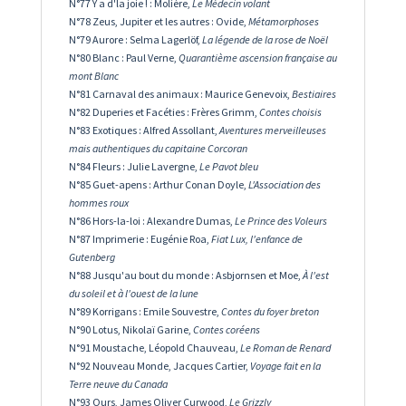
N°77 Y a d'la joie ! : Molière,
Le Médecin volant
N°78 Zeus, Jupiter et les autres : Ovide,
Métamorphoses
N°79 Aurore : Selma Lagerlöf,
La légende de la rose de Noël
N°80 Blanc : Paul Verne,
Quarantième ascension française au
mont Blanc
N°81 Carnaval des animaux : Maurice Genevoix,
Bestiaires
N°82 Duperies et Facéties : Frères Grimm,
Contes choisis
N°83 Exotiques : Alfred Assollant,
Aventures merveilleuses
mais authentiques du capitaine Corcoran
N°84 Fleurs : Julie Lavergne,
Le Pavot bleu
N°85 Guet-apens : Arthur Conan Doyle,
L'Association des
hommes roux
N°86 Hors-la-loi : Alexandre Dumas,
Le Prince des Voleurs
N°87 Imprimerie : Eugénie Roa,
Fiat Lux, l'enfance de
Gutenberg
N°88 Jusqu'au bout du monde : Asbjornsen et Moe,
À l'est
du soleil et à l'ouest de la lune
N°89 Korrigans : Emile Souvestre,
Contes du foyer breton
N°90 Lotus, Nikolaï Garine,
Contes coréens
N°91 Moustache, Léopold Chauveau,
Le Roman de Renard
N°92 Nouveau Monde, Jacques Cartier,
Voyage fait en la
Terre neuve du Canada
N°93 Ours, James Oliver Curwood,
Le Grizzly