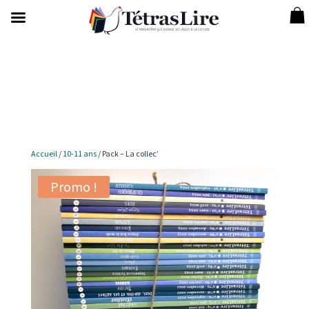
Accueil
/
10-11 ans
/ Pack – La collec’
Promo !