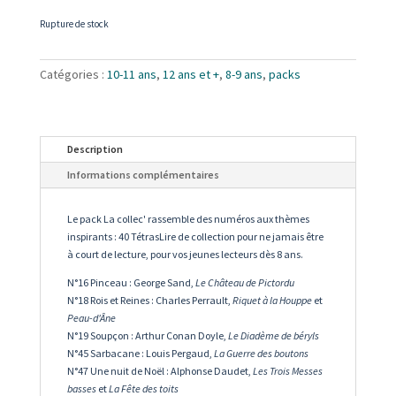
Rupture de stock
Catégories :
10-11 ans
,
12 ans et +
,
8-9 ans
,
packs
Description
Informations complémentaires
Le pack La collec' rassemble des numéros aux thèmes
inspirants : 40 TétrasLire de collection pour ne jamais être
à court de lecture, pour vos jeunes lecteurs dès 8 ans.
N°16 Pinceau : George Sand,
Le Château de Pictordu
N°18 Rois et Reines : Charles Perrault,
Riquet à la Houppe
et
Peau-d'Âne
N°19 Soupçon : Arthur Conan Doyle,
Le Diadème de béryls
N°45 Sarbacane : Louis Pergaud,
La Guerre des boutons
N°47 Une nuit de Noël : Alphonse Daudet,
Les Trois Messes
basses
et
La Fête des toits