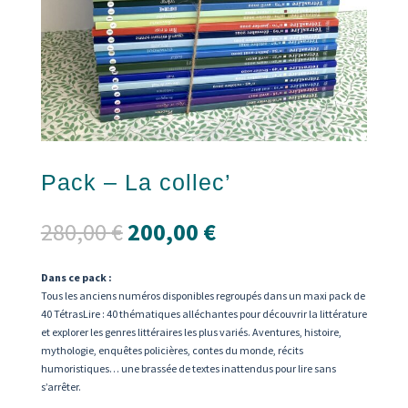
Pack – La collec’
Le
Le
280,00
€
200,00
€
prix
prix
initial
actuel
Dans ce pack :
était :
est :
Tous les anciens numéros disponibles regroupés dans un maxi pack de
280,00 €.
200,00 €.
40 TétrasLire : 40 thématiques alléchantes pour découvrir la littérature
et explorer les genres littéraires les plus variés. Aventures, histoire,
mythologie, enquêtes policières, contes du monde, récits
humoristiques… une brassée de textes inattendus pour lire sans
s’arrêter.