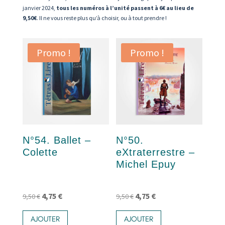
janvier 2024,
tous les numéros à l’unité passent à 6€ au lieu de
9,50€
. Il ne vous reste plus qu’à choisir, ou à tout prendre !
Promo !
Promo !
N°54. Ballet –
N°50.
Colette
eXtraterrestre –
Michel Epuy
Le
Le
Le
Le
4,75
€
4,75
€
9,50
€
9,50
€
prix
prix
prix
prix
AJOUTER
AJOUTER
initial
actuel
initial
actuel