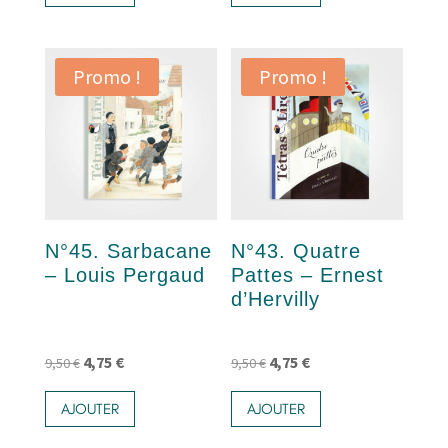
était :
est :
était :
est :
9,50 €.
4,75 €.
9,50 €.
4,75 €.
Promo !
Promo !
N°45. Sarbacane
N°43. Quatre
– Louis Pergaud
Pattes – Ernest
d’Hervilly
Le
Le
Le
Le
4,75
€
4,75
€
9,50
€
9,50
€
prix
prix
prix
prix
AJOUTER
AJOUTER
initial
actuel
initial
actuel
était :
est :
était :
est :