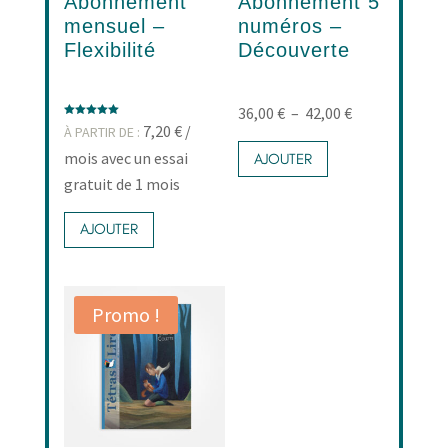
Abonnement
Abonnement 5
mensuel –
numéros –
Flexibilité
Découverte
Plage
36,00
€
–
42,00
€
Note
7,20
€
/
À PARTIR DE :
de
5.00
Ce
sur 5
mois avec un essai
AJOUTER
prix :
produit
gratuit de 1 mois
36,00 €
a
Ce
à
plusieurs
AJOUTER
produit
42,00 €
variations.
a
Les
plusieurs
options
Promo !
variations.
peuvent
Les
être
options
choisies
peuvent
sur
être
la
choisies