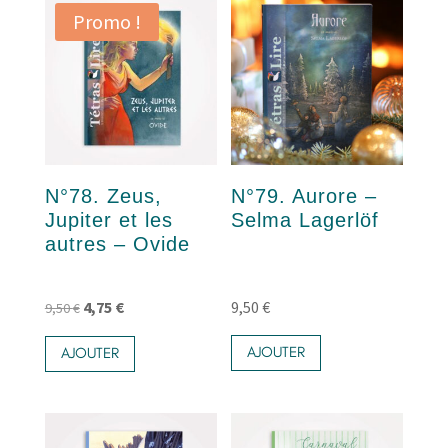
Promo !
N°78. Zeus,
N°79. Aurore –
Jupiter et les
Selma Lagerlöf
autres – Ovide
Le
Le
4,75
€
9,50
€
9,50
€
prix
prix
AJOUTER
AJOUTER
initial
actuel
était :
est :
9,50 €.
4,75 €.