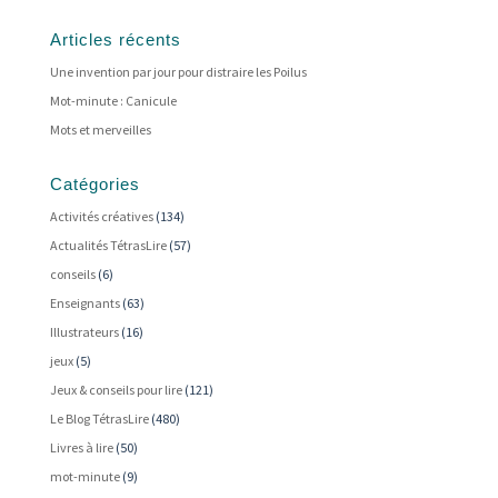
Articles récents
Une invention par jour pour distraire les Poilus
Mot-minute : Canicule
Mots et merveilles
Catégories
Activités créatives
(134)
Actualités TétrasLire
(57)
conseils
(6)
Enseignants
(63)
Illustrateurs
(16)
jeux
(5)
Jeux & conseils pour lire
(121)
Le Blog TétrasLire
(480)
Livres à lire
(50)
mot-minute
(9)