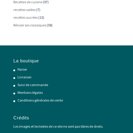
Recettes de cuisine
(97)
recettes salées
(7)
recettes sucrées
(15)
Réviser ses classiques
(58)
La boutique
Panier
Livraison
Suivi de commande
Mentions légales
Conditions générales de vente
Crédits
Les images et les textes de ce site ne sont pas libres de droits.